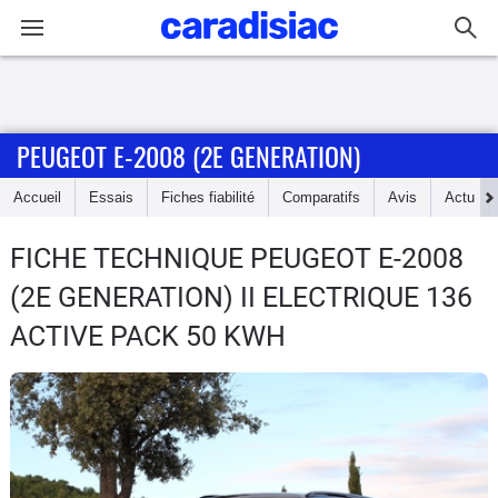
Connexion / Inscription
PEUGEOT E-2008 (2E GENERATION)
Accueil
Accueil
Essais
Fiches fiabilité
Comparatifs
Avis
Actu
Actu
FICHE TECHNIQUE PEUGEOT E-2008
Essais
(2E GENERATION)
II ELECTRIQUE 136
Guide
ACTIVE PACK 50 KWH
d'achat
Electriques
Utilitaires