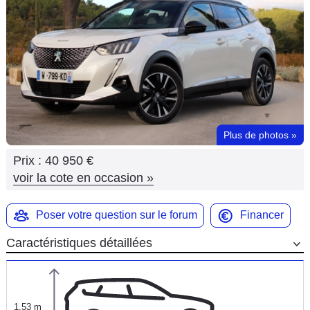
Flottes
Auto
Services
Forum
Plus de photos
»
Moto
Prix :
40 950 €
Marques
voir la cote en occasion
»
Poser votre question sur le forum
Financer
Caractéristiques détaillées
1,53 m