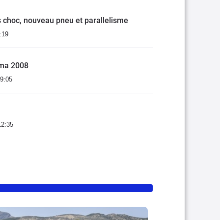
s choc, nouveau pneu et parallelisme
:19
 ma 2008
19:05
12:35