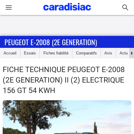
Connexion / Inscription
PEUGEOT E-2008 (2E GENERATION)
Accueil
Accueil
Essais
Fiches fiabilité
Comparatifs
Avis
Actu
Actu
FICHE TECHNIQUE PEUGEOT E-2008
Essais
(2E GENERATION)
II (2) ELECTRIQUE
Guide
156 GT 54 KWH
d'achat
Electriques
Utilitaires