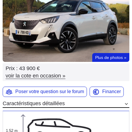
Flottes
Auto
Services
Forum
Plus de photos
»
Moto
Prix :
43 900 €
Marques
voir la cote en occasion
»
Poser votre question sur le forum
Financer
Caractéristiques détaillées
1,52 m