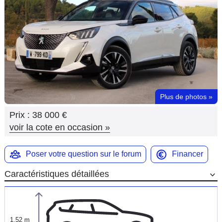
Flottes
Auto
Services
Forum
Plus de photos
»
Moto
Prix :
38 000 €
Marques
voir la cote en occasion
»
Poser votre question sur le forum
Financer
Caractéristiques détaillées
1,52 m