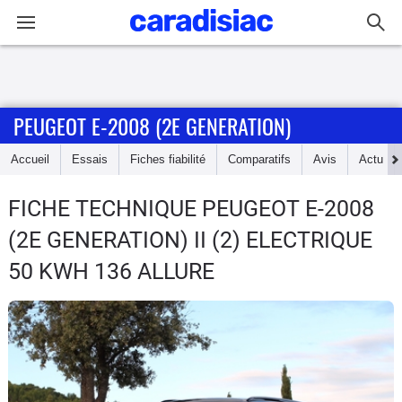
Connexion / Inscription
PEUGEOT E-2008 (2E GENERATION)
Accueil
Accueil
Essais
Fiches fiabilité
Comparatifs
Avis
Actu
Actu
FICHE TECHNIQUE PEUGEOT E-2008
Essais
(2E GENERATION)
II (2) ELECTRIQUE
Guide
50 KWH 136 ALLURE
d'achat
Electriques
Utilitaires