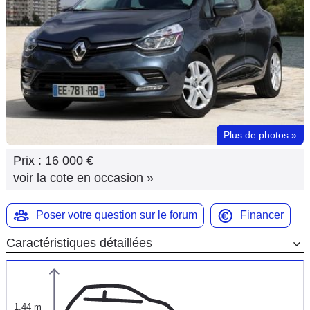
Flottes
Auto
Services
Forum
Plus de photos
»
Moto
Prix :
16 000 €
Marques
voir la cote en occasion
»
Poser votre question sur le forum
Financer
Caractéristiques détaillées
1,44 m