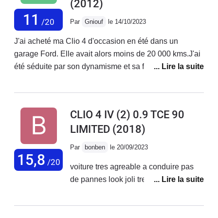
(2012)
11
/20
Par
Gniouf
le 14/10/2023
J'ai acheté ma Clio 4 d'occasion en été dans un
garage Ford. Elle avait alors moins de 20 000 kms.J'ai
été séduite par son dynamisme et sa faible
consommation. Mais l'hiver arrivant, quelle déception !
Les triangles se sont mis à grincer très fort sur chaque
bosses ou creux. Insupportable ! Et depuis ce bruit est
CLIO 4 IV (2) 0.9 TCE 90
bien installé.D'après Renault, c'est un défaut de
LIMITED
(2018)
fabrication, on ne peux rien faire...Vente avec vice de
forme...La visibilité à l'arrière est très réduite et
Par
bonben
le 20/09/2023
l'ouverture du coffre est trop ressérée à mon goût.
15,8
/20
voiture tres agreable a conduire pas
J'aime tout de même sa simplicité et son électronique
de pannes look joli tres satifait
peu envahissante.Je ne souhaite plus acheter Renault.