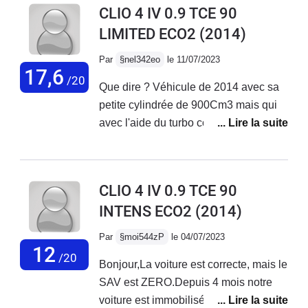
CLIO 4 IV 0.9 TCE 90
LIMITED ECO2
(2014)
Par
§nel342eo
le 11/07/2023
17,6
/20
Que dire ? Véhicule de 2014 avec sa
petite cylindrée de 900Cm3 mais qui
avec l'aide du turbo comble sa petite
taille. - Très bonne voiture et côté
fiabilité RIEN A REDIRE !Pas de souci
avec ce véhicule mais attention au
CLIO 4 IV 0.9 TCE 90
futur prorio si vous le serez de vérifier
INTENS ECO2
(2014)
le niveau du LDR qui peut baisser car
il est à noter que sur certaines clio
Par
§moi544zP
le 04/07/2023
avec ce moteur il avait été observé
12
/20
Bonjour,La voiture est correcte, mais le
une faiblesse au niceau du thermostat
SAV est ZERO.Depuis 4 mois notre
d'eau qui avait tendance à fuire (joint
voiture est immobilisée au garage pour
du boitier a eau qui vieilli mal).Si