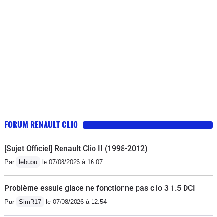
ce n'est pas les options du style
caméra de recul, et autres, que je
cherchais en priorité. Niveau confort
de conduite, rien à dire, elle est très
agréable à conduire, et le moteur est
très silencieux. La seule chose que je
reproche, c'est l'emplacement du
support de téléphone qui, quand on
met le téléphone, masque l'écran de
l'autoradio, mais aussi les
FORUM RENAULT CLIO
commandes.
[Sujet Officiel] Renault Clio II (1998-2012)
Par
lebubu
le 07/08/2026 à 16:07
Problème essuie glace ne fonctionne pas clio 3 1.5 DCI
Par
SimR17
le 07/08/2026 à 12:54