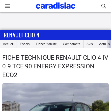
Connexion / Inscription
RENAULT CLIO 4
Accueil
Accueil
Essais
Fiches fiabilité
Comparatifs
Avis
Actu
Actu
FICHE TECHNIQUE RENAULT CLIO 4
IV
Essais
0.9 TCE 90 ENERGY EXPRESSION
Guide
ECO2
d'achat
Electriques
Utilitaires