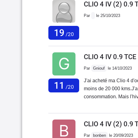
CLIO 4 IV (2) 0.
Par
le 25/10/2023
19
/20
CLIO 4 IV 0.9 T
Par
Gniouf
le 14/10/2023
J'ai acheté ma Clio 4 d'o
11
/20
moins de 20 000 kms.J'ai
consommation. Mais l'hive
à grincer très fort sur c
est bien installé.D'après
faire...Vente avec vice de 
CLIO 4 IV (2) 0.9
l'ouverture du coffre est
Par
bonben
le 20/09/2023
simplicité et son électr