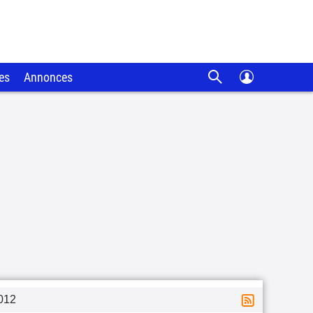
es
Annonces
012