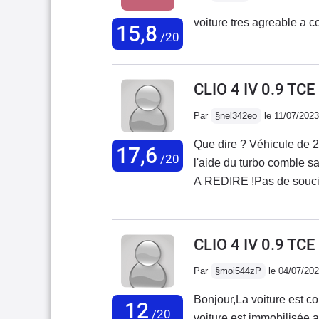
Renault.
15,8
/20
CLIO 4 IV 0.9 TC
Par
§nel342eo
le 11/07/2023
Que dire ? Véhicule de 
17,6
/20
l'aide du turbo comble sa 
A REDIRE !Pas de souci a
le serez de vérifier le ni
certaines clio avec ce mo
thermostat d'eau qui avait
CLIO 4 IV 0.9 TC
mal).Si jamais il faut le 
Par
§moi544zP
le 04/07/20
une opération qui n'est 
les boitier à eau d'origi
Bonjour,La voiture est c
12
souci le prb a été résolu
/20
voiture est immobilisée 