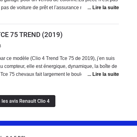
ture agréable au look et couleur sympatique rouge
pas de voiture de prêt et l'assurance ne couvre pas
i hi hi)
te.Bref acheter français pour être emmer....Donc je
t RENAULT pour son manque de suivi, de sérieux,...
 TCE 75 TREND
(2019)
3
par ce modèle (Clio 4 Trend Tce 75 de 2019), j'en suis
au compteur, elle est énergique, dynamique, la boîte de
le Tce 75 chevaux fait largement le boulot. Après, niveau
sommaire, (kit mains libres Bluetooth, régulateur de
ise USB), mais ce n'est pas les options du style caméra
e cherchais en priorité. Niveau confort de conduite, rien
 les avis Renault Clio 4
able à conduire, et le moteur est très silencieux. La
che, c'est l'emplacement du support de téléphone qui,
e, masque l'écran de l'autoradio, mais aussi les