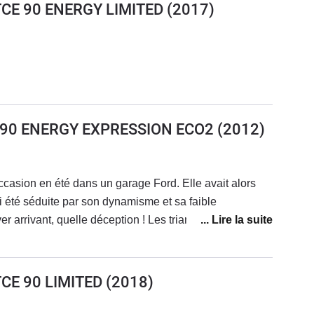
9 TCE 90 ENERGY LIMITED
(2017)
CE 90 ENERGY EXPRESSION ECO2
(2012)
ccasion en été dans un garage Ford. Elle avait alors
 été séduite par son dynamisme et sa faible
r arrivant, quelle déception ! Les triangles se sont mis
haque bosses ou creux. Insupportable ! Et depuis ce bruit
 Renault, c'est un défaut de fabrication, on ne peux rien
forme...La visibilité à l'arrière est très réduite et
 TCE 90 LIMITED
(2018)
 trop ressérée à mon goût. J'aime tout de même sa
onique peu envahissante.Je ne souhaite plus acheter