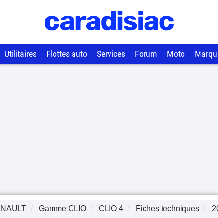
Utilitaires
Flottes auto
Services
Forum
Moto
Marqu
NAULT
Gamme
CLIO
CLIO 4
Fiches techniques
2