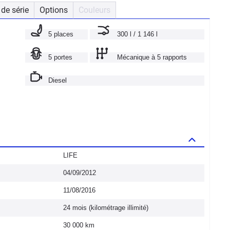
de série
Options
Couleurs
5 places
300 l / 1 146 l
5 portes
Mécanique à 5 rapports
Diesel
LIFE
04/09/2012
11/08/2016
24 mois (kilométrage illimité)
30 000 km