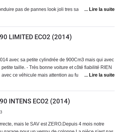
voiture tres agreable a conduire pas de pannes look joli tres satifait
E 90 LIMITED ECO2
(2014)
2014 avec sa petite cylindrée de 900Cm3 mais qui avec
petite taille. - Très bonne voiture et côté fiabilité RIEN
vec ce véhicule mais attention au futur prorio si vous
veau du LDR qui peut baisser car il est à noter que sur
teur il avait été observé une faiblesse au niceau du
 tendance à fuire (joint du boitier a eau qui vieilli
E 90 INTENS ECO2
(2014)
changer (oui car le joint seul ne se remplace pas) c'est
23
pas forcément très couteuse (env 300e).A noter que seul
ne pouvaient fuir, si deja remplacer dans ce cas aucun
orrecte, mais le SAV est ZERO.Depuis 4 mois notre
 avec des joints plus épais.Vérifier donc vraiment ce
au garage pour un verrou de colonne.La pièce n'est pas