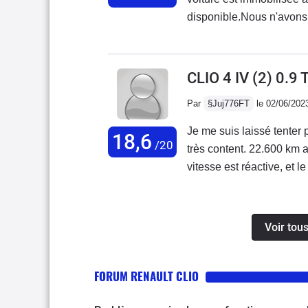
point !Sinon superbe voi
disponible.Nous n'avons 
flamme (pour la mienne, h
une durée aussi importan
déconseille ce modèle e
CLIO 4 IV (2) 0.9
Par
§Juj776FT
le 02/06/202
Je me suis laissé tenter 
18,6
/20
très content. 22.600 km 
vitesse est réactive, et 
équipement, c'est assez 
vitesse, prise jack et pr
de recul, et autres, que j
Voir tous
à dire, elle est très agré
seule chose que je repro
FORUM RENAULT CLIO
quand on met le téléphon
commandes.