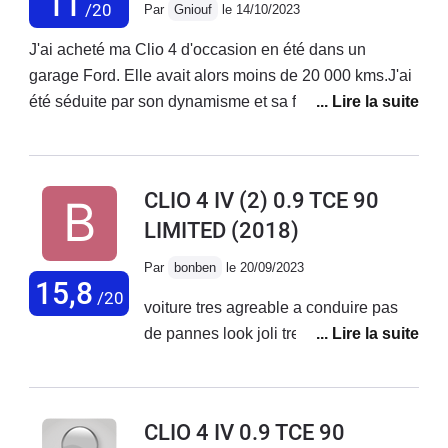
11
/20
Par
Gniouf
le 14/10/2023
J'ai acheté ma Clio 4 d'occasion en été dans un
garage Ford. Elle avait alors moins de 20 000 kms.J'ai
été séduite par son dynamisme et sa faible
consommation. Mais l'hiver arrivant, quelle déception !
Les triangles se sont mis à grincer très fort sur chaque
bosses ou creux. Insupportable ! Et depuis ce bruit est
CLIO 4 IV (2) 0.9 TCE 90
bien installé.D'après Renault, c'est un défaut de
LIMITED
(2018)
fabrication, on ne peux rien faire...Vente avec vice de
forme...La visibilité à l'arrière est très réduite et
Par
bonben
le 20/09/2023
l'ouverture du coffre est trop ressérée à mon goût.
15,8
/20
voiture tres agreable a conduire pas
J'aime tout de même sa simplicité et son électronique
de pannes look joli tres satifait
peu envahissante.Je ne souhaite plus acheter Renault.
CLIO 4 IV 0.9 TCE 90