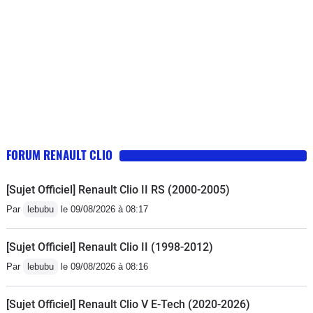
cherchais en priorité. Niveau confort
de conduite, rien à dire, elle est très
agréable à conduire, et le moteur est
très silencieux. La seule chose que je
reproche, c'est l'emplacement du
support de téléphone qui, quand on
met le téléphone, masque l'écran de
l'autoradio, mais aussi les
FORUM RENAULT CLIO
commandes.
[Sujet Officiel] Renault Clio II RS (2000-2005)
Par
lebubu
le 09/08/2026 à 08:17
[Sujet Officiel] Renault Clio II (1998-2012)
Par
lebubu
le 09/08/2026 à 08:16
[Sujet Officiel] Renault Clio V E-Tech (2020-2026)