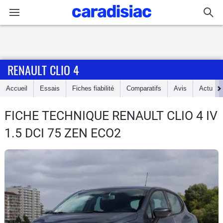
Connexion / Inscription
RENAULT CLIO 4
Accueil
Accueil
Essais
Fiches fiabilité
Comparatifs
Avis
Actu
Actu
FICHE TECHNIQUE RENAULT CLIO 4
IV
Essais
1.5 DCI 75 ZEN ECO2
Guide
d'achat
Electriques
Utilitaires