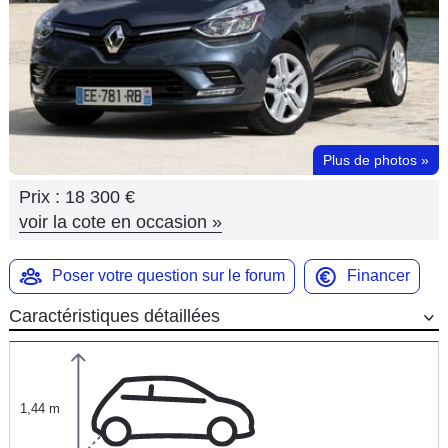
Flottes
Auto
Services
Forum
Plus de photos
»
Prix :
18 300 €
Moto
voir la cote en occasion
»
Marques
Poser votre question sur le forum
Financer
Caractéristiques détaillées
1,44 m