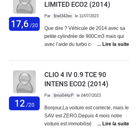
LIMITED ECO2
(2014)
Par
§nel342eo
le 11/07/2023
17,6
/20
Que dire ? Véhicule de 2014 avec sa
petite cylindrée de 900Cm3 mais qui
avec l'aide du turbo comble sa petite
taille. - Très bonne voiture et côté
fiabilité RIEN A REDIRE !Pas de souci
avec ce véhicule mais attention au
CLIO 4 IV 0.9 TCE 90
futur prorio si vous le serez de vérifier
INTENS ECO2
(2014)
le niveau du LDR qui peut baisser car
il est à noter que sur certaines clio
Par
§moi544zP
le 04/07/2023
avec ce moteur il avait été observé
12
/20
Bonjour,La voiture est correcte, mais le
une faiblesse au niceau du thermostat
SAV est ZERO.Depuis 4 mois notre
d'eau qui avait tendance à fuire (joint
voiture est immobilisée au garage pour
du boitier a eau qui vieilli mal).Si
un verrou de colonne.La pièce n'est
jamais il faut le changer (oui car le