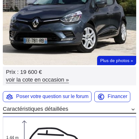
Flottes
Auto
Services
Forum
Plus de photos
»
Moto
Prix :
19 600 €
Marques
voir la cote en occasion
»
Poser votre question sur le forum
Financer
Caractéristiques détaillées
1,44 m