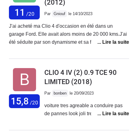
(2012)
11
/20
Par
Gniouf
le 14/10/2023
J'ai acheté ma Clio 4 d'occasion en été dans un
garage Ford. Elle avait alors moins de 20 000 kms.J'ai
été séduite par son dynamisme et sa faible
consommation. Mais l'hiver arrivant, quelle déception !
Les triangles se sont mis à grincer très fort sur chaque
bosses ou creux. Insupportable ! Et depuis ce bruit est
CLIO 4 IV (2) 0.9 TCE 90
bien installé.D'après Renault, c'est un défaut de
LIMITED
(2018)
fabrication, on ne peux rien faire...Vente avec vice de
forme...La visibilité à l'arrière est très réduite et
Par
bonben
le 20/09/2023
l'ouverture du coffre est trop ressérée à mon goût.
15,8
/20
voiture tres agreable a conduire pas
J'aime tout de même sa simplicité et son électronique
de pannes look joli tres satifait
peu envahissante.Je ne souhaite plus acheter Renault.