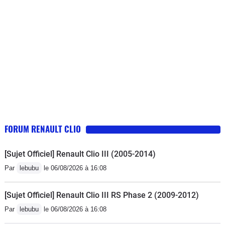
ce n'est pas les options du style
caméra de recul, et autres, que je
cherchais en priorité. Niveau confort
de conduite, rien à dire, elle est très
agréable à conduire, et le moteur est
très silencieux. La seule chose que je
reproche, c'est l'emplacement du
support de téléphone qui, quand on
met le téléphone, masque l'écran de
l'autoradio, mais aussi les
FORUM RENAULT CLIO
commandes.
[Sujet Officiel] Renault Clio III (2005-2014)
Par
lebubu
le 06/08/2026 à 16:08
[Sujet Officiel] Renault Clio III RS Phase 2 (2009-2012)
Par
lebubu
le 06/08/2026 à 16:08