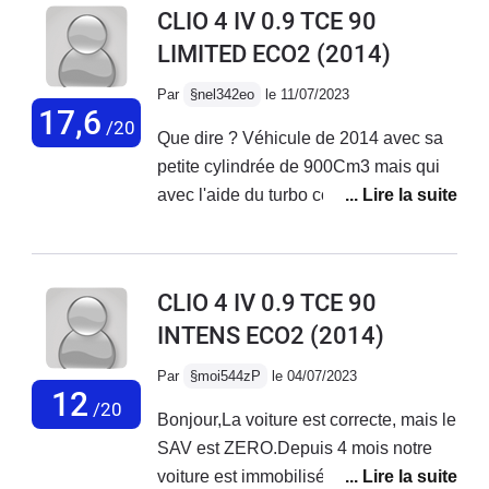
CLIO 4 IV 0.9 TCE 90
LIMITED ECO2
(2014)
Par
§nel342eo
le 11/07/2023
17,6
/20
Que dire ? Véhicule de 2014 avec sa
petite cylindrée de 900Cm3 mais qui
avec l'aide du turbo comble sa petite
taille. - Très bonne voiture et côté
fiabilité RIEN A REDIRE !Pas de souci
avec ce véhicule mais attention au
CLIO 4 IV 0.9 TCE 90
futur prorio si vous le serez de vérifier
INTENS ECO2
(2014)
le niveau du LDR qui peut baisser car
il est à noter que sur certaines clio
Par
§moi544zP
le 04/07/2023
avec ce moteur il avait été observé
12
/20
Bonjour,La voiture est correcte, mais le
une faiblesse au niceau du thermostat
SAV est ZERO.Depuis 4 mois notre
d'eau qui avait tendance à fuire (joint
voiture est immobilisée au garage pour
du boitier a eau qui vieilli mal).Si