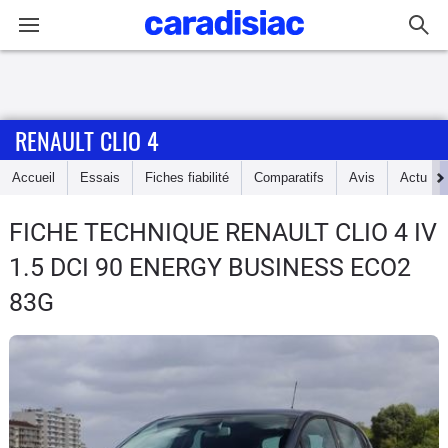
Connexion / Inscription
RENAULT CLIO 4
Accueil
Accueil
Essais
Fiches fiabilité
Comparatifs
Avis
Actu
Actu
FICHE TECHNIQUE RENAULT CLIO 4
IV
Essais
1.5 DCI 90 ENERGY BUSINESS ECO2
Guide
83G
d'achat
Electriques
Utilitaires