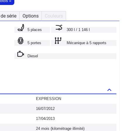
hotos
»
de série
Options
Couleurs
5 places
300 l / 1 146 l
5 portes
Mécanique à 5 rapports
Diesel
EXPRESSION
16/07/2012
17/04/2013
24 mois (kilométrage illimité)