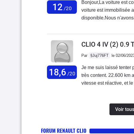
Bonjour,La voiture est c
12
souci le prb a été résolu
/20
voiture est immobilisée 
point !Sinon superbe voi
disponible.Nous n'avons 
flamme (pour la mienne, h
une durée aussi importan
déconseille ce modèle e
CLIO 4 IV (2) 0.9
Par
§Juj776FT
le 02/06/202
Je me suis laissé tenter 
18,6
/20
très content. 22.600 km 
vitesse est réactive, et 
équipement, c'est assez 
vitesse, prise jack et pr
de recul, et autres, que j
Voir tous
à dire, elle est très agré
seule chose que je repro
FORUM RENAULT CLIO
quand on met le téléphon