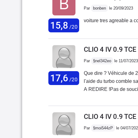
l'ouverture du coffre est
Par
bonben
le 20/09/2023
simplicité et son électr
Renault.
15,8
/20
CLIO 4 IV 0.9 TC
Par
§nel342eo
le 11/07/2023
Que dire ? Véhicule de 
17,6
/20
l'aide du turbo comble sa 
A REDIRE !Pas de souci a
le serez de vérifier le ni
certaines clio avec ce mo
thermostat d'eau qui avait
CLIO 4 IV 0.9 TC
mal).Si jamais il faut le 
Par
§moi544zP
le 04/07/20
une opération qui n'est 
les boitier à eau d'origi