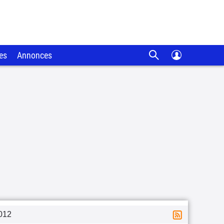
es
Annonces
012