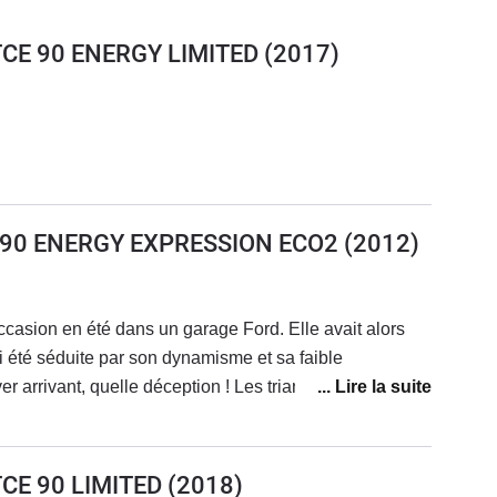
9 TCE 90 ENERGY LIMITED
(2017)
CE 90 ENERGY EXPRESSION ECO2
(2012)
ccasion en été dans un garage Ford. Elle avait alors
 été séduite par son dynamisme et sa faible
r arrivant, quelle déception ! Les triangles se sont mis
haque bosses ou creux. Insupportable ! Et depuis ce bruit
 Renault, c'est un défaut de fabrication, on ne peux rien
forme...La visibilité à l'arrière est très réduite et
 TCE 90 LIMITED
(2018)