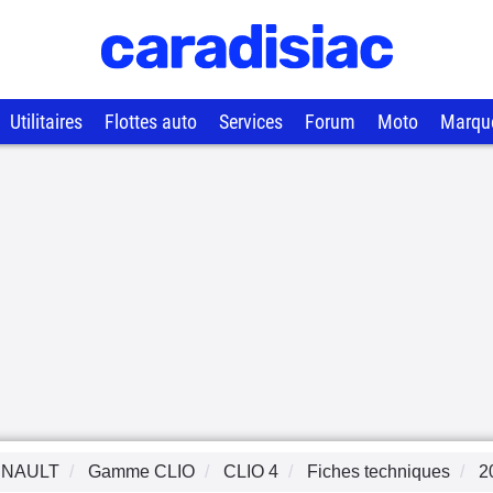
Utilitaires
Flottes auto
Services
Forum
Moto
Marqu
NAULT
Gamme
CLIO
CLIO 4
Fiches techniques
2