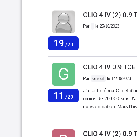
CLIO 4 IV (2) 0.
Par
le 25/10/2023
19
/20
CLIO 4 IV 0.9 T
Par
Gniouf
le 14/10/2023
J'ai acheté ma Clio 4 d'o
11
/20
moins de 20 000 kms.J'ai
consommation. Mais l'hive
à grincer très fort sur c
est bien installé.D'après
faire...Vente avec vice de 
CLIO 4 IV (2) 0.9