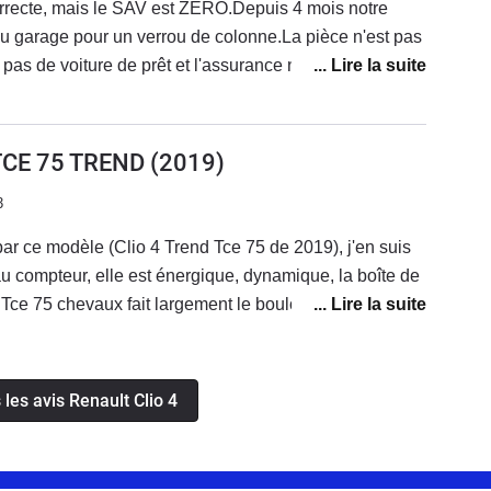
orrecte, mais le SAV est ZERO.Depuis 4 mois notre
 avec des joints plus épais.Vérifier donc vraiment ce
au garage pour un verrou de colonne.La pièce n'est pas
ture agréable au look et couleur sympatique rouge
pas de voiture de prêt et l'assurance ne couvre pas
i hi hi)
te.Bref acheter français pour être emmer....Donc je
t RENAULT pour son manque de suivi, de sérieux,...
 TCE 75 TREND
(2019)
3
par ce modèle (Clio 4 Trend Tce 75 de 2019), j'en suis
au compteur, elle est énergique, dynamique, la boîte de
le Tce 75 chevaux fait largement le boulot. Après, niveau
sommaire, (kit mains libres Bluetooth, régulateur de
ise USB), mais ce n'est pas les options du style caméra
e cherchais en priorité. Niveau confort de conduite, rien
 les avis Renault Clio 4
able à conduire, et le moteur est très silencieux. La
che, c'est l'emplacement du support de téléphone qui,
e, masque l'écran de l'autoradio, mais aussi les