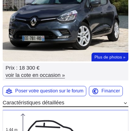
Flottes
Auto
Services
Forum
Plus de photos
»
Moto
Prix :
18 300 €
Marques
voir la cote en occasion
»
Poser votre question sur le forum
Financer
Caractéristiques détaillées
1,44 m