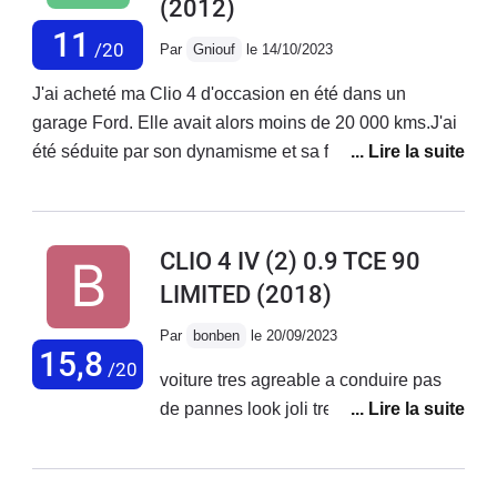
(2012)
11
/20
Par
Gniouf
le 14/10/2023
J'ai acheté ma Clio 4 d'occasion en été dans un
garage Ford. Elle avait alors moins de 20 000 kms.J'ai
été séduite par son dynamisme et sa faible
consommation. Mais l'hiver arrivant, quelle déception !
Les triangles se sont mis à grincer très fort sur chaque
bosses ou creux. Insupportable ! Et depuis ce bruit est
CLIO 4 IV (2) 0.9 TCE 90
bien installé.D'après Renault, c'est un défaut de
LIMITED
(2018)
fabrication, on ne peux rien faire...Vente avec vice de
forme...La visibilité à l'arrière est très réduite et
Par
bonben
le 20/09/2023
l'ouverture du coffre est trop ressérée à mon goût.
15,8
/20
voiture tres agreable a conduire pas
J'aime tout de même sa simplicité et son électronique
de pannes look joli tres satifait
peu envahissante.Je ne souhaite plus acheter Renault.