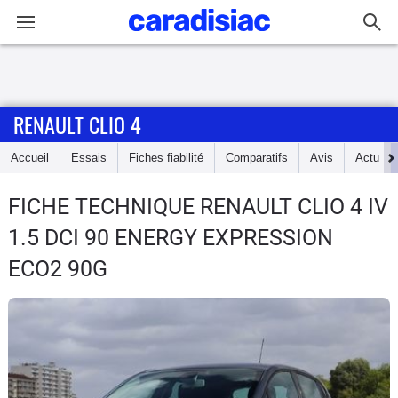
Connexion / Inscription
RENAULT CLIO 4
Accueil
Accueil
Essais
Fiches fiabilité
Comparatifs
Avis
Actu
Actu
FICHE TECHNIQUE RENAULT CLIO 4
IV
Essais
1.5 DCI 90 ENERGY EXPRESSION
Guide
ECO2 90G
d'achat
Electriques
Utilitaires