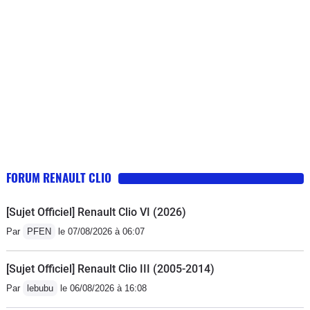
ce n'est pas les options du style
caméra de recul, et autres, que je
cherchais en priorité. Niveau confort
de conduite, rien à dire, elle est très
agréable à conduire, et le moteur est
très silencieux. La seule chose que je
reproche, c'est l'emplacement du
support de téléphone qui, quand on
met le téléphone, masque l'écran de
l'autoradio, mais aussi les
FORUM RENAULT CLIO
commandes.
[Sujet Officiel] Renault Clio VI (2026)
Par
PFEN
le 07/08/2026 à 06:07
[Sujet Officiel] Renault Clio III (2005-2014)
Par
lebubu
le 06/08/2026 à 16:08