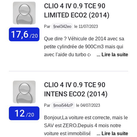
CLIO 4 IV 0.9 TCE 90
LIMITED ECO2
(2014)
Par
§nel342eo
le 11/07/2023
17,6
/20
Que dire ? Véhicule de 2014 avec sa
petite cylindrée de 900Cm3 mais qui
avec l'aide du turbo comble sa petite
taille. - Très bonne voiture et côté
fiabilité RIEN A REDIRE !Pas de souci
avec ce véhicule mais attention au
CLIO 4 IV 0.9 TCE 90
futur prorio si vous le serez de vérifier
INTENS ECO2
(2014)
le niveau du LDR qui peut baisser car
il est à noter que sur certaines clio
Par
§moi544zP
le 04/07/2023
avec ce moteur il avait été observé
12
/20
Bonjour,La voiture est correcte, mais le
une faiblesse au niceau du thermostat
SAV est ZERO.Depuis 4 mois notre
d'eau qui avait tendance à fuire (joint
voiture est immobilisée au garage pour
du boitier a eau qui vieilli mal).Si