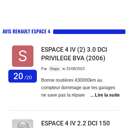
AVIS RENAULT ESPACE 4
ESPACE 4 IV (2) 3.0 DCI
PRIVILEGE BVA
(2006)
Par
Steps
le 31/08/2023
20
/20
Bonne routières 430000km au
compteur dommage que les garages
ne save pas la réparer il demande trop
chère avec un bonne entretien super
V6 un peu lourde mais voiture pépère
très confortable et silencieuse 1400km
ESPACE 4 IV 2.2 DCI 150
avec le plein sur nationale conso 5.7