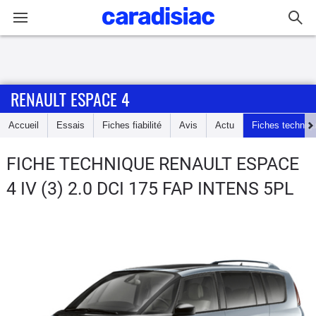
Connexion / Inscription
RENAULT ESPACE 4
Accueil
Accueil
Essais
Fiches fiabilité
Avis
Actu
Fiches techniq
Actu
FICHE TECHNIQUE RENAULT ESPACE
Essais
4
IV (3) 2.0 DCI 175 FAP INTENS 5PL
Guide
d'achat
Electriques
Utilitaires