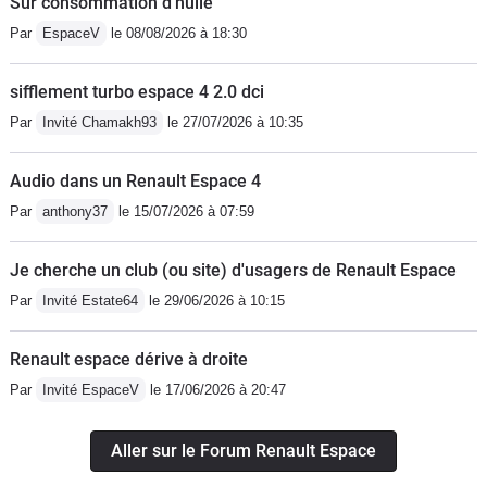
Sur consommation d’huile
modularité au-dessus du lot. Vu qu'il
lâché.Voila, je vais m'en prendre un
Par
EspaceV
le 08/08/2026 à 18:30
ne m'a pratiquement rien coûté en 12
deuxième en 3.5 V6. Je ne peux que
ans (oui, quand même 1200€ pour
recommander ce monospace.
sifflement turbo espace 4 2.0 dci
FAP et EGR, mais sur 12 ans donc
Par
Invité Chamakh93
le 27/07/2026 à 10:35
100€/an), j'espère aller le plus loin
possible avec. 500 000!?
Audio dans un Renault Espace 4
Par
anthony37
le 15/07/2026 à 07:59
Je cherche un club (ou site) d'usagers de Renault Espace
Par
Invité Estate64
le 29/06/2026 à 10:15
Renault espace dérive à droite
Par
Invité EspaceV
le 17/06/2026 à 20:47
Aller sur le Forum Renault Espace