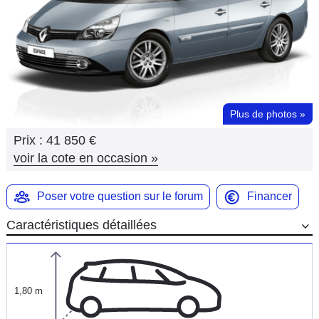
Flottes
Auto
Services
Forum
Plus de photos
»
Prix :
41 850 €
Moto
voir la cote en occasion
»
Marques
Poser votre question sur le forum
Financer
Caractéristiques détaillées
1,80 m