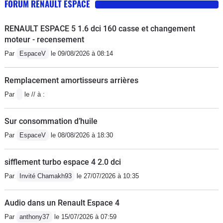
FORUM RENAULT ESPACE
de route et un amortissement parfait.
roue au sol avec le câble.Durites de
première avec qui on se demande se
Position de conduite plaisante et
fap qui se perce à cause de la chaleur
qui va sortir au passage du contrôle
RENAULT ESPACE 5 1.6 dci 160 casse et changement
reposante même si le volant donne un
du fap dans le temps ou rongeur... Ca
technique.
moteur - recensement
peu l'impression de conduire un
coute un vrai bras chez
Par
EspaceV
le 09/08/2026 à 08:14
camion. Capacité de chargement et
Renault.Electrovanne Turbo qui m'a
modularité au-dessus du lot. Vu qu'il
lâché.Voila, je vais m'en prendre un
Remplacement amortisseurs arrières
ne m'a pratiquement rien coûté en 12
deuxième en 3.5 V6. Je ne peux que
Par
le // à :
ans (oui, quand même 1200€ pour
recommander ce monospace.
FAP et EGR, mais sur 12 ans donc
Sur consommation d’huile
100€/an), j'espère aller le plus loin
Par
EspaceV
le 08/08/2026 à 18:30
possible avec. 500 000!?
sifflement turbo espace 4 2.0 dci
Par
Invité Chamakh93
le 27/07/2026 à 10:35
Audio dans un Renault Espace 4
Par
anthony37
le 15/07/2026 à 07:59