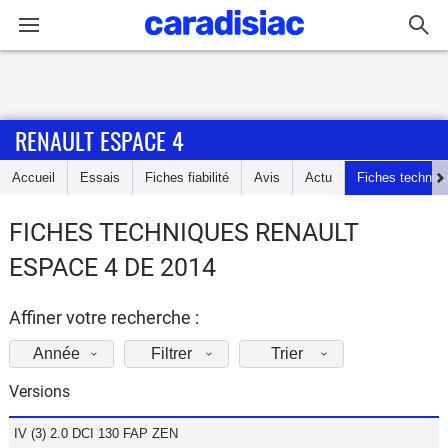
Connexion / Inscription
RENAULT ESPACE 4
Accueil
Accueil
Essais
Fiches fiabilité
Avis
Actu
Fiches techniq
Actu
FICHES TECHNIQUES RENAULT
Essais
ESPACE 4 DE 2014
Guide
d'achat
Affiner votre recherche :
Année
Filtrer
Trier
Electriques
Versions
Utilitaires
IV (3) 2.0 DCI 130 FAP ZEN