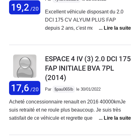
quelques bagages.je ne sais par quoi
19,2
/20
Excellent véhicule disposant du 2.0
je peux le remplacer actuellement !
DCI 175 CV ALYUM PLUS FAP
depuis 2 ans, c'est mon vaisseau
spatial, mon père a le même mais en
Tech RUN 175 depuis la naissance de
ma sœur. J'ai toujours été conquis par
ESPACE 4 IV (3) 2.0 DCI 175
ce véhicule vraiment spacieux,
FAP INITIALE BVA 7PL
toujours dans l'aire du jour et super
(2014)
épurée. Des performances vraiment
plaisantes avec un beau son de Turbo
17,6
/20
Par
§pau065Ib
le 30/01/2022
qu'on entend bien avec
l'ouverture/fermeture de la géométrie,
Acheté concessionnaire renault en 2016 40000kmJe
coupleux qui ne demande qu'à
suis retraité et ne roule plus beaucoup. Je suis très
appuyer. On en voudrait presque plus
satisfait de ce véhicule et regrette que la carrosserie du
de la puissance dessus des
modèle 2015 n’a plus du tout la même hauteur que le
fois.Climatisation un peu énergivore
précédent Je l’utilise pour mettre 2 vélo et il est très