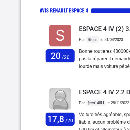
AVIS RENAULT ESPACE 4
ESPACE 4 IV (2) 
Par
Steps
le 31/08/2023
Bonne routières 430000
20
/20
pas la réparer il demand
lourde mais voiture pépè
sur nationale conso 5.7 a
ces fonctions carte mains
suffisant super pour le b
ESPACE 4 IV 2.2 
dommage de ne plus fabri
Par
§ren148Ll
le 28/11/2022
Voiture très agréable, spacieuse ,bonne visibilité, bien éq
17,8
/20
fiable, aucun problème 
000 km et alternateur à 