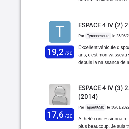
000km.Manque un peu de
quelques bagages.je ne s
ESPACE 4 IV (2) 
Par
Tyrannosaure
le 23/08/
Excellent véhicule dis
19,2
/20
ans, c'est mon vaisseau
depuis la naissance de m
vraiment spacieux, toujou
performances vraiment p
bien avec l'ouverture/fe
ESPACE 4 IV (3) 
appuyer. On en voudrait
(2014)
fois.Climatisation un pe
pompe pas mal sur la pui
Par
§pau065Ib
le 30/01/202
17,6
brise qui assure une vue 
/20
Acheté concessionnaire r
un système pour afficher
plus beaucoup. Je suis tr