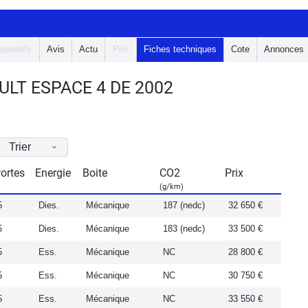
paratifs
Avis
Actu
Prix
Fiches techniques
Cote
Annonces
LT ESPACE 4 DE 2002
Trier
ortes
Energie
Boite
CO2
Prix
(g/km)
5
Dies.
Mécanique
187 (nedc)
32 650 €
5
Dies.
Mécanique
183 (nedc)
33 500 €
5
Ess.
Mécanique
NC
28 800 €
5
Ess.
Mécanique
NC
30 750 €
5
Ess.
Mécanique
NC
33 550 €