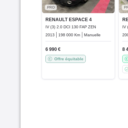
PRO
P
RENAULT ESPACE 4
R
IV (3) 2.0 DCI 130 FAP ZEN
IV 
2013
198 000 Km
Manuelle
Diesel
20
6 990 €
8 
Offre équitable