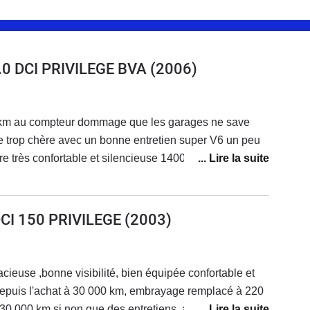
3.0 DCI PRIVILEGE BVA
(2006)
km au compteur dommage que les garages ne save
e trop chère avec un bonne entretien super V6 un peu
re très confortable et silencieuse 1400km avec le plein
u 100 ça fais 10 ans que je roule avec et elle remplis
 libre très pratique et bon volume avec six siège
ricolage et le porte vélo est cool donc très modulable
DCI 150 PRIVILEGE
(2003)
qué ce genre de véhicule bon pour la famille
uipée confortable et
depuis l'achat à 30 000 km, embrayage remplacé à 220
230 000 km.si non que des entretiens ,actuellement280