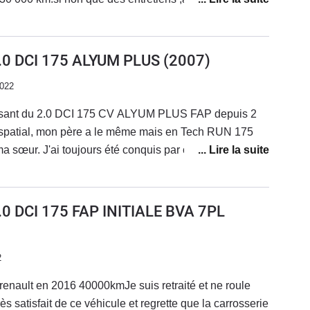
 puissance en charge avec 7 personnes à bord et
ais par quoi je peux le remplacer actuellement !
2.0 DCI 175 ALYUM PLUS
(2007)
2022
posant du 2.0 DCI 175 CV ALYUM PLUS FAP depuis 2
 spatial, mon père a le même mais en Tech RUN 175
a sœur. J'ai toujours été conquis par ce véhicule
rs dans l'aire du jour et super épurée. Des
laisantes avec un beau son de Turbo qu'on entend
rmeture de la géométrie, coupleux qui ne demande qu'à
2.0 DCI 175 FAP INITIALE BVA 7PL
 presque plus de la puissance dessus des
u énergivore en auto en ville ou dans les bouchons ça
ssance mais hors cela un vrai frigo.Un grand pare
2
optimale, le GPS est un peu outdated mais j'ai installé
enault en 2016 40000kmJe suis retraité et ne roule
 ce que je veux sur l'écran avec un bouton switch pour
ès satisfait de ce véhicule et regrette que la carrosserie