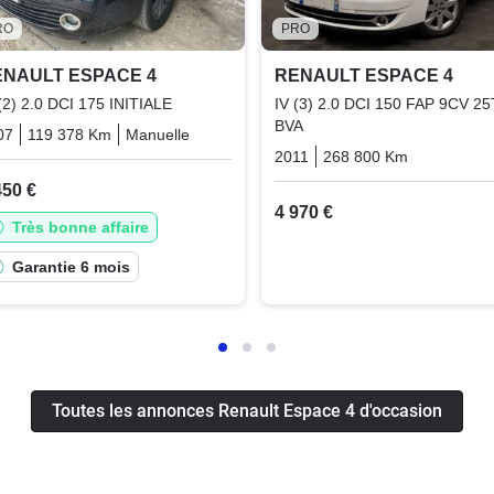
RO
PRO
ENAULT ESPACE 4
RENAULT ESPACE 4
(2) 2.0 DCI 175 INITIALE
IV (3) 2.0 DCI 150 FAP 9CV 2
BVA
07
119 378 Km
Manuelle
Diesel
2011
268 800 Km
Automati
450 €
4 970 €
Très bonne affaire
Garantie 6 mois
Toutes les annonces Renault Espace 4 d'occasion