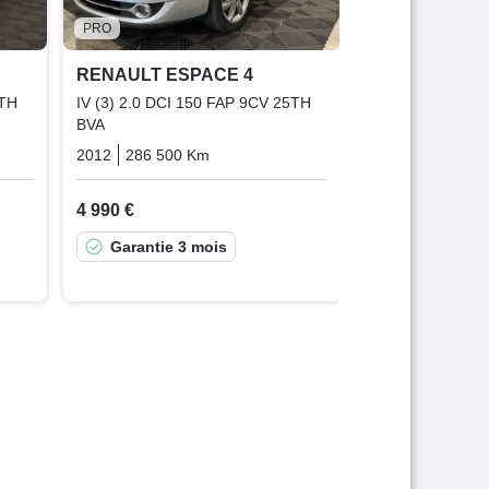
Bonne affai
PRO
RENAULT ESPACE 4
5TH
IV (3) 2.0 DCI 150 FAP 9CV 25TH
BVA
que
Diesel
2012
286 500 Km
Automatique
Diesel
4 990 €
Garantie 3 mois