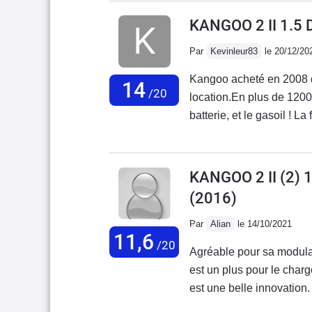
Remplacement roulement à
KANGOO 2 II 1.5
à 200000km ( le disque e
Par
Kevinleur83
le 20/12/20
Kangoo acheté en 2008 d
14
/20
location.En plus de 120
batterie, et le gasoil ! L
qui fait partie des plus 
celles qui doivent être pa
excellente : grand coffre, 
KANGOO 2 II (2)
rangements sous les pieds
(2016)
mais également beaucoup 
coulissantes pratique pour
Par
Alian
le 14/10/2021
11,6
un peu dépassé par le poi
/20
Agréable pour sa modula
Mégane/Scénic de deuxiè
est un plus pour le charg
suspensions plus souples
est une belle innovation
freinage est bon pour un 
est excessive. Voir dess