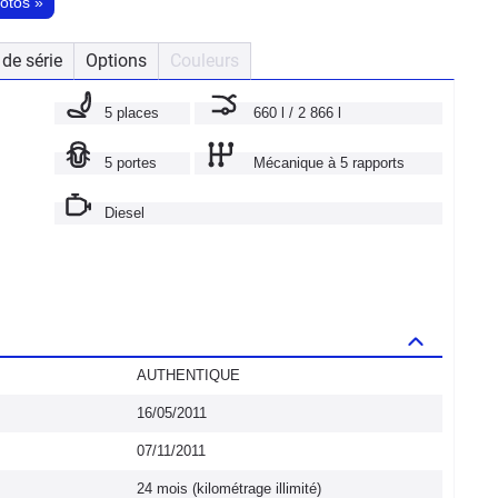
hotos
»
de série
Options
Couleurs
5 places
660 l / 2 866 l
5 portes
Mécanique à 5 rapports
Diesel
AUTHENTIQUE
16/05/2011
07/11/2011
24 mois (kilométrage illimité)