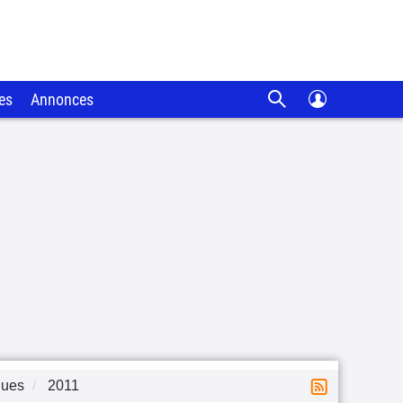
es
Annonces
ques
2011