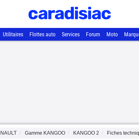
Utilitaires
Flottes auto
Services
Forum
Moto
Marqu
NAULT
Gamme
KANGOO
KANGOO 2
Fiches techni