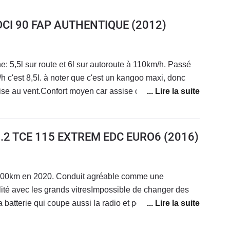
 DCI 90 FAP AUTHENTIQUE
(2012)
 à 110km/h. Passé
h c'est 8,5l. à noter que c'est un kangoo maxi, donc
200 000kms ), inconfortable sur longs trajets mais ce
ucun confort de la banquette arrière mais encore une
urgonnette 5 places donc places arrières en
 1.2 TCE 115 EXTREM EDC EURO6
(2016)
lastiques donc usure du plexiglas réduisant la vision
ques années. Très grande capacité de chargement une
epliée en 3 secondes, un bonus.Moteur 1,5 DCI solide,
000km en 2020. Conduit agréable comme une
oin).Possédé depuis 10 ans, acheté à 2000 kms, fait 265
ilité avec les grands vitresImpossible de changer des
bale pour ce kilométrage, ce modèle de Renault est
 batterie qui coupe aussi la radio et perdre le code
tronique.
lacement embrayage à 190000 (il faut remplacer le
emps à cause des capteurs incorporés).