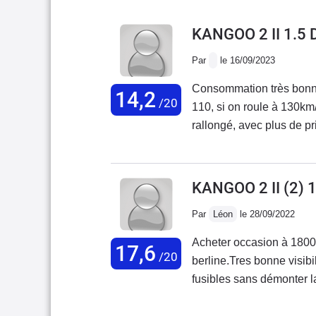
KANGOO 2 II 1.5
Par
le 16/09/2023
Consommation très bonne: 5,5l sur route et 6l sur autoroute
14,2
/20
110, si on roule à 130km/
rallongé, avec plus de prise au vent.Confort moyen car assise des sièges avant
dure ( mousse changée à 
n'est pas sa vocation, a
fois c'est un rallongé fo
KANGOO 2 II (2)
dépannage.Phares avant p
Par
Léon
le 28/09/2022
de nuit au bout de quel
fois la banquette arrière r
Acheter occasion à 180
17,6
bien que....( voir plus l
/20
berline.Tres bonne visib
000 avec.Satisfaction glo
fusibles sans démonter la
fiable et sans trop d'élec
secret de la radio. Remp
volant moteur en même t