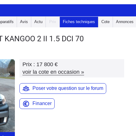
paratifs
Avis
Actu
Prix
Fiches techniques
Cote
Annonces
LT KANGOO 2
II 1.5 DCI 70
Prix :
17 800 €
voir la cote en occasion
»
Poser votre question sur le forum
Financer