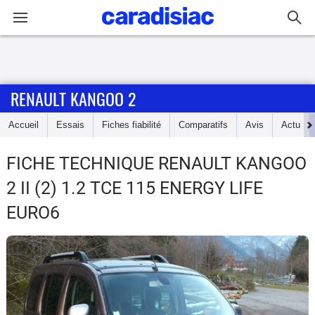
Connexion / Inscription
RENAULT KANGOO 2
Accueil
Accueil
Essais
Fiches fiabilité
Comparatifs
Avis
Actu
Actu
FICHE TECHNIQUE RENAULT KANGOO
Essais
2
II (2) 1.2 TCE 115 ENERGY LIFE
Guide
EURO6
d'achat
Electriques
Utilitaires