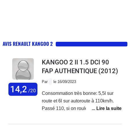
AVIS RENAULT KANGOO 2
KANGOO 2 II 1.5 DCI 90
FAP AUTHENTIQUE
(2012)
Par
le 16/09/2023
14,2
/20
Consommation très bonne: 5,5l sur
route et 6l sur autoroute à 110km/h.
Passé 110, si on roule à 130km/h c'est
8,5l. à noter que c'est un kangoo maxi,
donc rallongé, avec plus de prise au