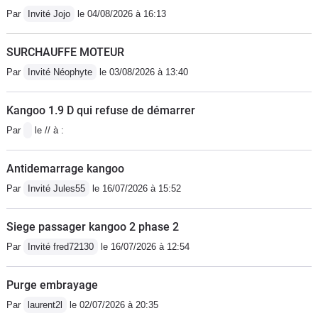
caoutchouc et croiser les doigts
Par
Invité Jojo
le 04/08/2026 à 16:13
chaque fois que vous changez de
vitesse !
SURCHAUFFE MOTEUR
Par
Invité Néophyte
le 03/08/2026 à 13:40
Kangoo 1.9 D qui refuse de démarrer
Par
le // à :
Antidemarrage kangoo
Par
Invité Jules55
le 16/07/2026 à 15:52
Siege passager kangoo 2 phase 2
Par
Invité fred72130
le 16/07/2026 à 12:54
Purge embrayage
Par
laurent2l
le 02/07/2026 à 20:35