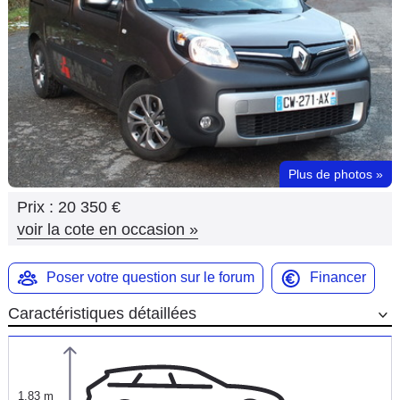
Flottes
Auto
Services
Forum
Plus de photos
»
Moto
Prix :
20 350 €
Marques
voir la cote en occasion
»
Poser votre question sur le forum
Financer
Caractéristiques détaillées
1,83 m