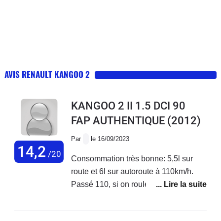
AVIS RENAULT KANGOO 2
KANGOO 2 II 1.5 DCI 90
FAP AUTHENTIQUE
(2012)
Par
le 16/09/2023
14,2
/20
Consommation très bonne: 5,5l sur
route et 6l sur autoroute à 110km/h.
Passé 110, si on roule à 130km/h c'est
8,5l. à noter que c'est un kangoo maxi,
donc rallongé, avec plus de prise au