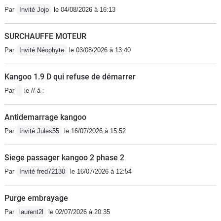
caoutchouc et croiser les doigts
Par
Invité Jojo
le 04/08/2026 à 16:13
chaque fois que vous changez de
vitesse !
SURCHAUFFE MOTEUR
Par
Invité Néophyte
le 03/08/2026 à 13:40
Kangoo 1.9 D qui refuse de démarrer
Par
le // à :
Antidemarrage kangoo
Par
Invité Jules55
le 16/07/2026 à 15:52
Siege passager kangoo 2 phase 2
Par
Invité fred72130
le 16/07/2026 à 12:54
Purge embrayage
Par
laurent2l
le 02/07/2026 à 20:35