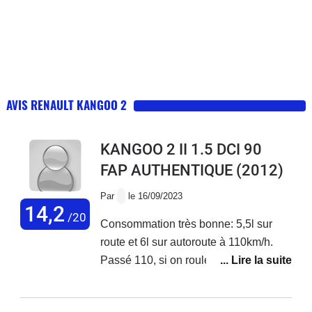
AVIS RENAULT KANGOO 2
KANGOO 2 II 1.5 DCI 90
FAP AUTHENTIQUE
(2012)
Par
le 16/09/2023
14,2
/20
Consommation très bonne: 5,5l sur
route et 6l sur autoroute à 110km/h.
Passé 110, si on roule à 130km/h c'est
8,5l. à noter que c'est un kangoo maxi,
donc rallongé, avec plus de prise au