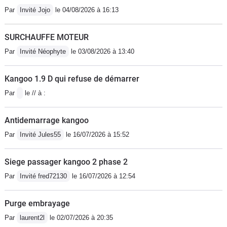
caoutchouc et croiser les doigts
Par
Invité Jojo
le 04/08/2026 à 16:13
chaque fois que vous changez de
vitesse !
SURCHAUFFE MOTEUR
Par
Invité Néophyte
le 03/08/2026 à 13:40
Kangoo 1.9 D qui refuse de démarrer
Par
le // à :
Antidemarrage kangoo
Par
Invité Jules55
le 16/07/2026 à 15:52
Siege passager kangoo 2 phase 2
Par
Invité fred72130
le 16/07/2026 à 12:54
Purge embrayage
Par
laurent2l
le 02/07/2026 à 20:35