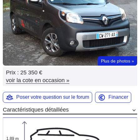
Flottes
Auto
Services
Forum
Plus de photos
»
Moto
Prix :
25 350 €
Marques
voir la cote en occasion
»
Poser votre question sur le forum
Financer
Caractéristiques détaillées
1,89 m