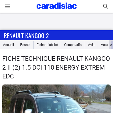
Connexion / Inscription
RENAULT KANGOO 2
Accueil
Accueil
Essais
Fiches fiabilité
Comparatifs
Avis
Actu
Actu
FICHE TECHNIQUE RENAULT KANGOO
Essais
2
II (2) 1.5 DCI 110 ENERGY EXTREM
Guide
EDC
d'achat
Electriques
Utilitaires