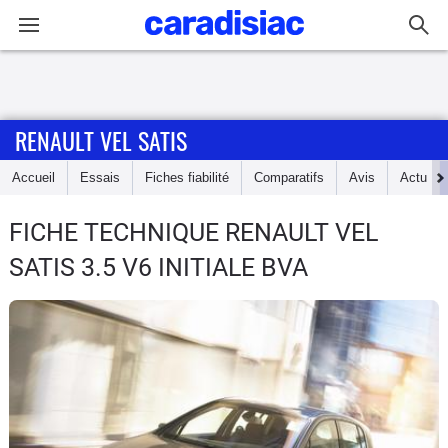
Connexion / Inscription
RENAULT VEL SATIS
Accueil
Accueil
Essais
Fiches fiabilité
Comparatifs
Avis
Actu
Actu
FICHE TECHNIQUE RENAULT VEL
Essais
SATIS
3.5 V6 INITIALE BVA
Guide
d'achat
Electriques
Utilitaires