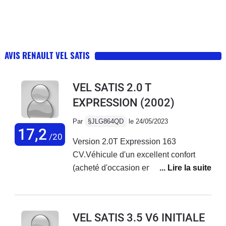
AVIS RENAULT VEL SATIS
VEL SATIS 2.0 T
EXPRESSION
(2002)
Par
§JLG864QD
le 24/05/2023
17,2
/20
Version 2.0T Expression 163
CV.Véhicule d'un excellent confort
(acheté d'occasion en 2015 avec
70.000Km) pour mes trajets bi-
mensuels vers mon entreprise en
Vendée depuis les Yvelines.Je suis
VEL SATIS 3.5 V6 INITIALE
étonné de la remarque concernant