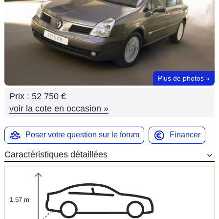
Flottes
Auto
Services
Forum
Plus de photos
»
Prix :
52 750 €
Moto
voir la cote en occasion
»
Marques
Poser votre question sur le forum
Financer
Caractéristiques détaillées
1,57 m