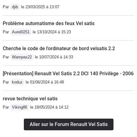
essence, voilà mon avis super voiture
n'avez qu'à prendre une Audi A6 c6 ou
Par
djib
le 23/03/2025 à 13:07
si on veut taper dans du luxe sans y
une BMW série 5 e60, vous verrez, ce
mettre chère puisque on en trouve
ne sera pas spécialement mieux
Problème automatisme des feux Vel satis
d'occasion vraiment pas chère en
réaliser. Au chapitre des détails de cet
Par
Aurel0251
le 13/10/2024 à 15:23
cherchant pour ma part, 116000
habitacle, j'adore la petite horloge qui
kilomètre 4900€.
trône sur la planche bord et les
Cherche le code de l'ordinateur de bord velsatis 2.2
molettes des aérateurs sont éclairés
Par
Wampas22
le 10/07/2024 à 14:33
de nuit. Tous les rangements et vides
poches ont leur éclairage de
[Présentation] Renault Vel Satis 2.2 DCI 140 Privilège - 2006
courtoisie. Enfin, les passagers
Par
koduz
le 01/06/2024 à 16:48
arrières peuvent bénéficier d'un lecteur
DVD ainsi que d'une ventilation
revue technique vel satis
comme à l'avant de n'importe quel
véhicule.La finition est très bonne, la
Par
Viking86
le 18/05/2024 à 14:12
planche de bord est bien rembourrée
d'un matériau moussé, ainsi que la
Aller sur le Forum Renault Vel Satis
console centrale. Les panneaux de