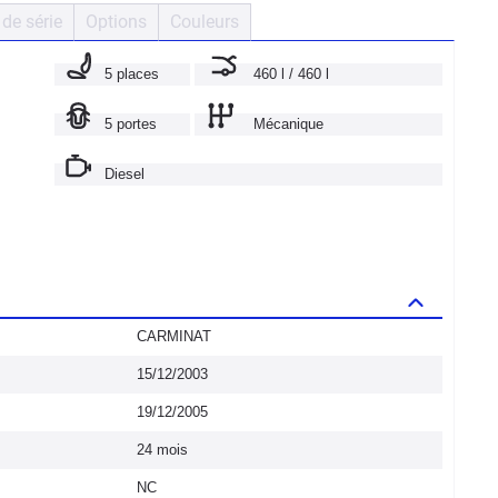
de série
Options
Couleurs
5 places
460 l / 460 l
5 portes
Mécanique
Diesel
CARMINAT
15/12/2003
19/12/2005
24 mois
NC