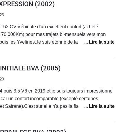
 EXPRESSION
(2002)
023
163 CV.Véhicule d'un excellent confort (acheté
 70.000Km) pour mes trajets bi-mensuels vers mon
uis les Yvelines.Je suis étonné de la remarque
neus : mes Michelin CrossClimate m'ont fait 95.000
 donc de rond-points ravageurs de pneus il est vrai !)A
arquable de fonctionnement de cette version 2.0T
 INITIALE BVA
(2005)
ener la voiture avec suffisamment d'allant.Bilan, pour
023
€ à 72.000 kms je ne trouvais pas de meilleur rapport
4 puis 3.5 V6 en 2019 et je suis toujours impressionné
e car un confort incomparable (excepté certaines
 Safrane).C'est sur elle n'a pas la fiabilité attendue au
es mais je n'ai jamais vécu d'anomalie majeure depuis
.Je me demande si ma prochaine ne serait pas un V6