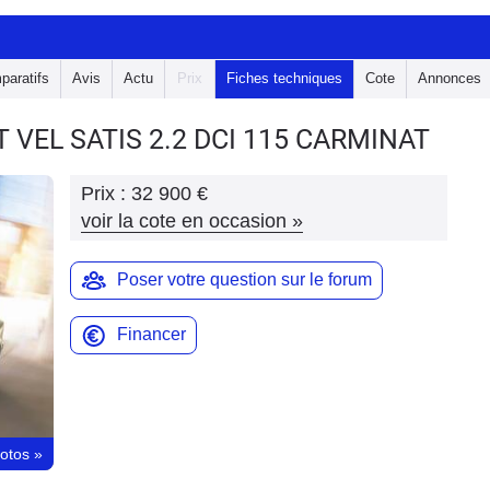
paratifs
Avis
Actu
Prix
Fiches techniques
Cote
Annonces
T VEL SATIS
2.2 DCI 115 CARMINAT
Prix :
32 900 €
voir la cote en occasion
»
Poser votre question sur le forum
Financer
hotos
»