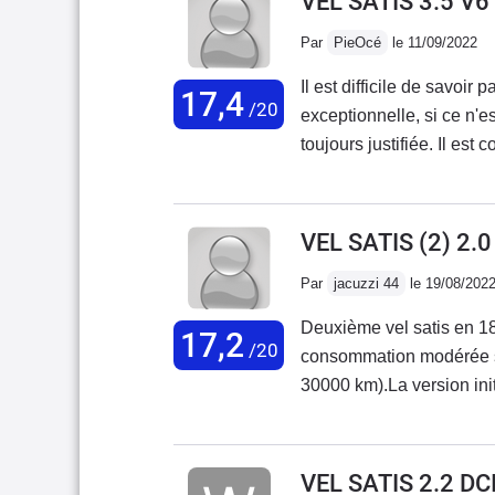
VEL SATIS 3.5 V6
Par
PieOcé
le 11/09/2022
Il est difficile de savoir
17,4
/20
exceptionnelle, si ce n'
toujours justifiée. Il est
encore qu'elle est lourd
performante, que sa finiti
préjugés. L'extérieur est 
VEL SATIS (2) 2.
mon entourage, on aime ou
Par
jacuzzi 44
le 19/08/202
encore plus sous certains 
routières du 3.5 v6 (qui 
Deuxième vel satis en 18 
17,2
notamment sur la 350z).J
/20
consommation modérée si 
assez drôle de constater 
30000 km).La version initi
pas à ce que cette ''gros
de fonctionnement malgré 
(de marque Aisin Warner 
radar avant et une camér
relativement douce en us
VEL SATIS 2.2 D
moteur se trouve à 2500 t