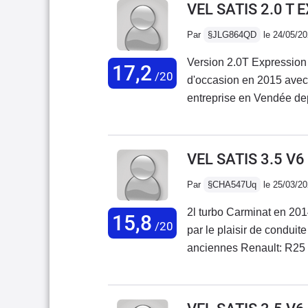
VEL SATIS 2.0 T
Par
§JLG864QD
le 24/05/2
Version 2.0T Expression 
17,2
/20
d'occasion en 2015 avec
entreprise en Vendée dep
concernant l'usure des p
kms (très peu de ville et
souligner le silence rem
VEL SATIS 3.5 V6
essence qui permet d'emm
Par
§CHA547Uq
le 25/03/2
un véhicule acheté 7.000
qualité/prix.
2l turbo Carminat en 201
15,8
/20
par le plaisir de conduit
anciennes Renault: R25 et
global de tous les modèl
2014 en version essence
millésime 2010....