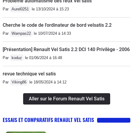
Problème automatisme des feux Vel satis
d'occasion vraiment pas chère en
réaliser. Au chapitre des détails de cet
Par
Aurel0251
le 13/10/2024 à 15:23
cherchant pour ma part, 116000
habitacle, j'adore la petite horloge qui
kilomètre 4900€.
trône sur la planche bord et les
Cherche le code de l'ordinateur de bord velsatis 2.2
molettes des aérateurs sont éclairés
Par
Wampas22
le 10/07/2024 à 14:33
de nuit. Tous les rangements et vides
poches ont leur éclairage de
[Présentation] Renault Vel Satis 2.2 DCI 140 Privilège - 2006
courtoisie. Enfin, les passagers
Par
koduz
le 01/06/2024 à 16:48
arrières peuvent bénéficier d'un lecteur
DVD ainsi que d'une ventilation
revue technique vel satis
comme à l'avant de n'importe quel
véhicule.La finition est très bonne, la
Par
Viking86
le 18/05/2024 à 14:12
planche de bord est bien rembourrée
d'un matériau moussé, ainsi que la
Aller sur le Forum Renault Vel Satis
console centrale. Les panneaux de
porte sont tous recouverts d'un
ESSAIS ET COMPARATIFS RENAULT VEL SATIS
revêtement souple doux au toucher.
L'insonorisation est ultra poussé (la