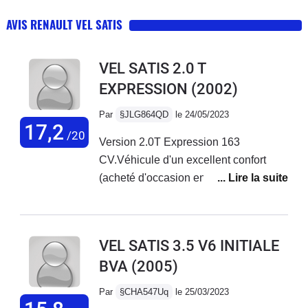
AVIS RENAULT VEL SATIS
VEL SATIS 2.0 T
EXPRESSION
(2002)
Par
§JLG864QD
le 24/05/2023
17,2
/20
Version 2.0T Expression 163
CV.Véhicule d'un excellent confort
(acheté d'occasion en 2015 avec
70.000Km) pour mes trajets bi-
mensuels vers mon entreprise en
Vendée depuis les Yvelines.Je suis
VEL SATIS 3.5 V6 INITIALE
étonné de la remarque concernant
BVA
(2005)
l'usure des pneus : mes Michelin
CrossClimate m'ont fait 95.000 kms
Par
§CHA547Uq
le 25/03/2023
(très peu de ville et donc de rond-