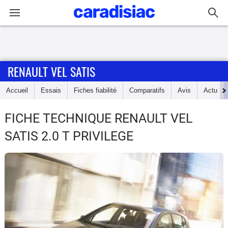
Connexion / Inscription
RENAULT VEL SATIS
Accueil
Accueil
Essais
Fiches fiabilité
Comparatifs
Avis
Actu
Actu
FICHE TECHNIQUE RENAULT VEL
Essais
SATIS
2.0 T PRIVILEGE
Guide
d'achat
Electriques
Utilitaires