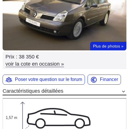
Flottes
Auto
Services
Forum
Plus de photos
»
Prix :
38 350 €
Moto
voir la cote en occasion
»
Marques
Poser votre question sur le forum
Financer
Caractéristiques détaillées
1,57 m