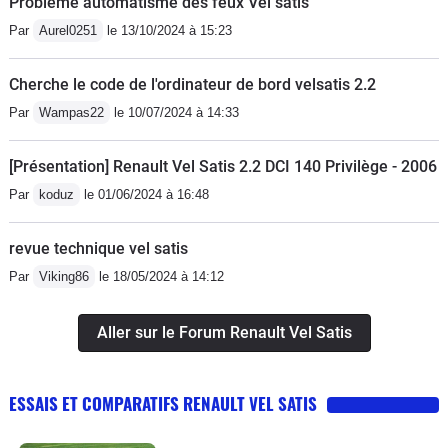
Problème automatisme des feux Vel satis
d'occasion vraiment pas chère en
réaliser. Au chapitre des détails de cet
Par
Aurel0251
le 13/10/2024 à 15:23
cherchant pour ma part, 116000
habitacle, j'adore la petite horloge qui
kilomètre 4900€.
trône sur la planche bord et les
Cherche le code de l'ordinateur de bord velsatis 2.2
molettes des aérateurs sont éclairés
Par
Wampas22
le 10/07/2024 à 14:33
de nuit. Tous les rangements et vides
poches ont leur éclairage de
[Présentation] Renault Vel Satis 2.2 DCI 140 Privilège - 2006
courtoisie. Enfin, les passagers
Par
koduz
le 01/06/2024 à 16:48
arrières peuvent bénéficier d'un lecteur
DVD ainsi que d'une ventilation
revue technique vel satis
comme à l'avant de n'importe quel
véhicule.La finition est très bonne, la
Par
Viking86
le 18/05/2024 à 14:12
planche de bord est bien rembourrée
d'un matériau moussé, ainsi que la
Aller sur le Forum Renault Vel Satis
console centrale. Les panneaux de
porte sont tous recouverts d'un
ESSAIS ET COMPARATIFS RENAULT VEL SATIS
revêtement souple doux au toucher.
L'insonorisation est ultra poussé (la