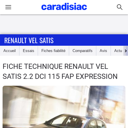
Connexion / Inscription
RENAULT VEL SATIS
Accueil
Accueil
Essais
Fiches fiabilité
Comparatifs
Avis
Actu
Actu
FICHE TECHNIQUE RENAULT VEL
Essais
SATIS
2.2 DCI 115 FAP EXPRESSION
Guide
d'achat
Electriques
Utilitaires