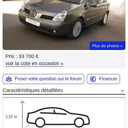
Flottes
Auto
Services
Forum
Plus de photos
»
Prix :
33 700 €
Moto
voir la cote en occasion
»
Marques
Poser votre question sur le forum
Financer
Caractéristiques détaillées
1,57 m