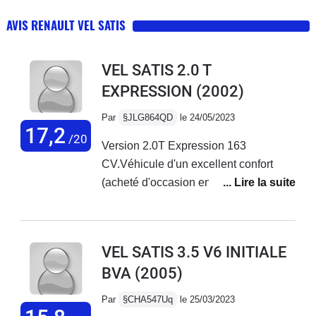
AVIS RENAULT VEL SATIS
VEL SATIS 2.0 T
EXPRESSION
(2002)
Par
§JLG864QD
le 24/05/2023
17,2
/20
Version 2.0T Expression 163
CV.Véhicule d'un excellent confort
(acheté d'occasion en 2015 avec
70.000Km) pour mes trajets bi-
mensuels vers mon entreprise en
Vendée depuis les Yvelines.Je suis
VEL SATIS 3.5 V6 INITIALE
étonné de la remarque concernant
BVA
(2005)
l'usure des pneus : mes Michelin
CrossClimate m'ont fait 95.000 kms
Par
§CHA547Uq
le 25/03/2023
(très peu de ville et donc de rond-