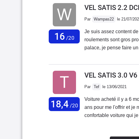
relativement douce en us
VEL SATIS 2.2 D
moteur se trouve à 2500 t
parfois se montrer légère
Par
Wampas22
le 21/07/20
rapports aux versions 4 c
Je suis assez content de la mie
été raffermi et une assis
16
/20
roulements sont gros pro
est dingue, la voiture pa
palace, je pense faire un
la vitesse. Le train arriè
les rond-point manque d
pas en virage. Elle est s
véhicule lourd mais ont e
impossible de la mettre e
remontés de couple dans l
VEL SATIS 3.0 V6
d'accélérations sur routes déformées. A mon sens, l'h
Par
Tef
le 13/06/2021
l'un des plus beau que j'
vernis ou mat, aluminium 
Voiture acheté il y a 6 mo
18,4
/20
moquette épaisse...Vous
ans pour me l'offrir et je
5 e60, vous verrez, ce n
confortable voiture qui je 
détails de cet habitacle, 
bien équipé, consomme pe
les molettes des aérateur
s'attendre non plus à une
poches ont leur éclairage