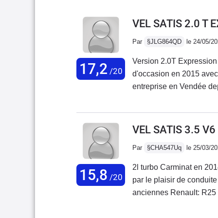
VEL SATIS 2.0 T
Par
§JLG864QD
le 24/05/2
Version 2.0T Expression 
17,2
/20
d'occasion en 2015 avec
entreprise en Vendée dep
concernant l'usure des p
kms (très peu de ville et
souligner le silence rem
VEL SATIS 3.5 V6
essence qui permet d'emm
Par
§CHA547Uq
le 25/03/2
un véhicule acheté 7.000
qualité/prix.
2l turbo Carminat en 201
15,8
/20
par le plaisir de conduit
anciennes Renault: R25 et
global de tous les modèl
2014 en version essence