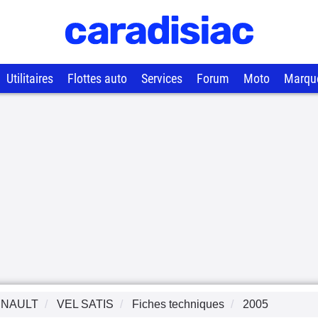
Utilitaires
Flottes auto
Services
Forum
Moto
Marqu
NAULT
VEL SATIS
Fiches techniques
2005