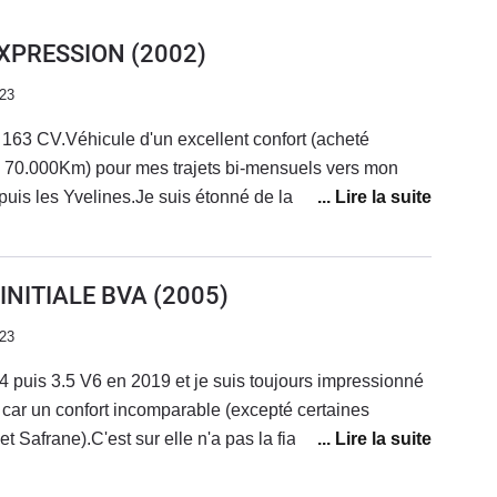
 EXPRESSION
(2002)
023
163 CV.Véhicule d'un excellent confort (acheté
 70.000Km) pour mes trajets bi-mensuels vers mon
uis les Yvelines.Je suis étonné de la remarque
neus : mes Michelin CrossClimate m'ont fait 95.000
 donc de rond-points ravageurs de pneus il est vrai !)A
arquable de fonctionnement de cette version 2.0T
 INITIALE BVA
(2005)
ener la voiture avec suffisamment d'allant.Bilan, pour
023
€ à 72.000 kms je ne trouvais pas de meilleur rapport
4 puis 3.5 V6 en 2019 et je suis toujours impressionné
e car un confort incomparable (excepté certaines
 Safrane).C'est sur elle n'a pas la fiabilité attendue au
es mais je n'ai jamais vécu d'anomalie majeure depuis
.Je me demande si ma prochaine ne serait pas un V6