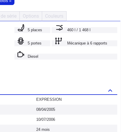
hotos
»
de série
Options
Couleurs
5 places
460 l / 1 468 l
5 portes
Mécanique à 6 rapports
Diesel
EXPRESSION
08/04/2005
10/07/2006
24 mois