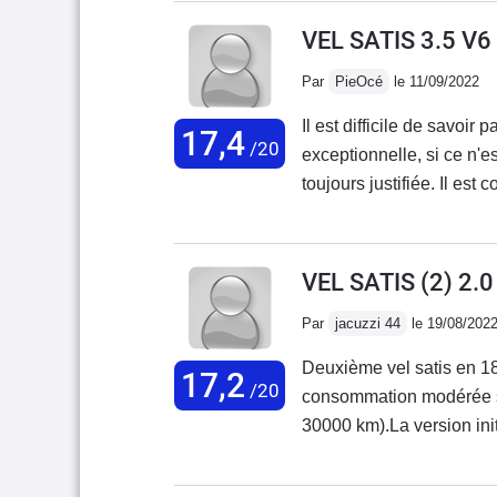
millésime 2010....
VEL SATIS 3.5 V6
Par
PieOcé
le 11/09/2022
Il est difficile de savoir
17,4
/20
exceptionnelle, si ce n'
toujours justifiée. Il est
encore qu'elle est lourd
performante, que sa finiti
préjugés. L'extérieur est 
VEL SATIS (2) 2.
mon entourage, on aime ou
Par
jacuzzi 44
le 19/08/202
encore plus sous certains 
routières du 3.5 v6 (qui 
Deuxième vel satis en 18 
17,2
notamment sur la 350z).J
/20
consommation modérée si 
assez drôle de constater 
30000 km).La version initi
pas à ce que cette ''gros
de fonctionnement malgré 
(de marque Aisin Warner 
radar avant et une camér