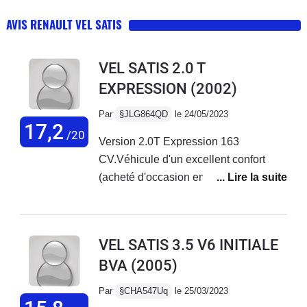
AVIS RENAULT VEL SATIS
VEL SATIS 2.0 T
EXPRESSION
(2002)
Par
§JLG864QD
le 24/05/2023
17,2
/20
Version 2.0T Expression 163
CV.Véhicule d'un excellent confort
(acheté d'occasion en 2015 avec
70.000Km) pour mes trajets bi-
mensuels vers mon entreprise en
Vendée depuis les Yvelines.Je suis
VEL SATIS 3.5 V6 INITIALE
étonné de la remarque concernant
BVA
(2005)
l'usure des pneus : mes Michelin
CrossClimate m'ont fait 95.000 kms
Par
§CHA547Uq
le 25/03/2023
(très peu de ville et donc de rond-