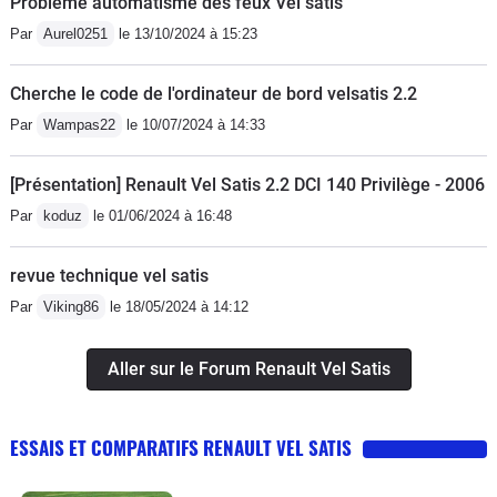
Problème automatisme des feux Vel satis
d'occasion vraiment pas chère en
réaliser. Au chapitre des détails de cet
Par
Aurel0251
le 13/10/2024 à 15:23
cherchant pour ma part, 116000
habitacle, j'adore la petite horloge qui
kilomètre 4900€.
trône sur la planche bord et les
Cherche le code de l'ordinateur de bord velsatis 2.2
molettes des aérateurs sont éclairés
Par
Wampas22
le 10/07/2024 à 14:33
de nuit. Tous les rangements et vides
poches ont leur éclairage de
[Présentation] Renault Vel Satis 2.2 DCI 140 Privilège - 2006
courtoisie. Enfin, les passagers
Par
koduz
le 01/06/2024 à 16:48
arrières peuvent bénéficier d'un lecteur
DVD ainsi que d'une ventilation
revue technique vel satis
comme à l'avant de n'importe quel
véhicule.La finition est très bonne, la
Par
Viking86
le 18/05/2024 à 14:12
planche de bord est bien rembourrée
d'un matériau moussé, ainsi que la
Aller sur le Forum Renault Vel Satis
console centrale. Les panneaux de
porte sont tous recouverts d'un
ESSAIS ET COMPARATIFS RENAULT VEL SATIS
revêtement souple doux au toucher.
L'insonorisation est ultra poussé (la