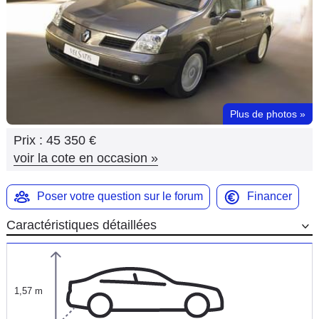
Flottes
Auto
Services
Forum
Plus de photos
»
Prix :
45 350 €
Moto
voir la cote en occasion
»
Marques
Poser votre question sur le forum
Financer
Caractéristiques détaillées
1,57 m