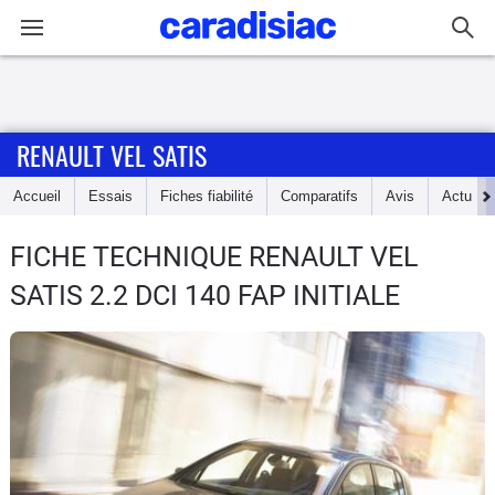
Connexion / Inscription
RENAULT VEL SATIS
Accueil
Accueil
Essais
Fiches fiabilité
Comparatifs
Avis
Actu
Actu
FICHE TECHNIQUE RENAULT VEL
Essais
SATIS
2.2 DCI 140 FAP INITIALE
Guide
d'achat
Electriques
Utilitaires