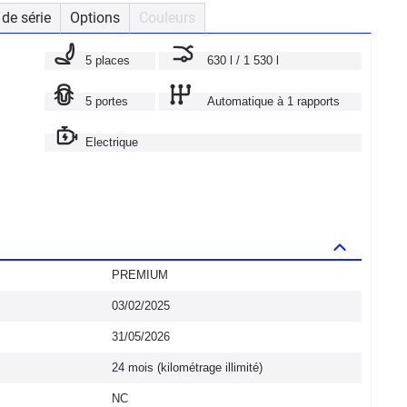
de série
Options
Couleurs
5 places
630 l / 1 530 l
5 portes
Automatique à 1 rapports
Electrique
PREMIUM
03/02/2025
31/05/2026
24 mois (kilométrage illimité)
NC