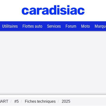
Utilitaires
Flottes auto
Services
Forum
Moto
Marqu
MART
#5
Fiches techniques
2025