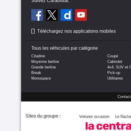
Suivez Caradisiac
Téléchargez nos applications mobiles
Tous les véhicules par catégorie
Citadine
Coupé
Moyenne berline
Cabriolet
Grande berline
4x4, SUV et 
Break
Pick-up
Monospace
Utilitaires
Contact
Sites du groupe :
Voitures occasion
Le Racha