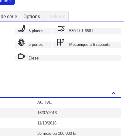
hotos
»
de série
Options
Couleurs
5 places
530 l / 1 658 l
5 portes
Mécanique à 6 rapports
Diesel
ACTIVE
16/07/2013
11/10/2016
36 mois ou 100 000 km