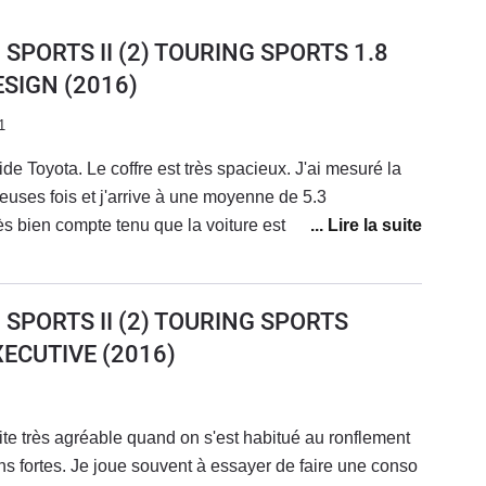
 SPORTS II (2) TOURING SPORTS 1.8
ESIGN
(2016)
1
ride Toyota. Le coffre est très spacieux. J'ai mesuré la
ses fois et j'arrive à une moyenne de 5.3
rès bien compte tenu que la voiture est souvent chargée
aires. Coté fiabilité, après 4 ans et presque 100 000 km,
 Je n'ai rien dépensé en dehors des frais d'entretien
ette et disques à 70 000km ce qui est normal. Sinon la
 SPORTS II (2) TOURING SPORTS
s défauts :Le moteur mouline dans les montées, surtout
XECUTIVE
(2016)
e sonne et bip de facons agaçante sans que l'on
on. Bip de recul très gênant. Gps constructeur pas au
yota très larges: quasiment aucun coffre de toit ne
 dehors du coffre de toit Toyota qui est cher.Pour
ns fortes. Je joue souvent à essayer de faire une conso
ès satisfaits et je recommande grandement cette