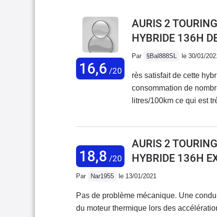
AURIS 2 TOURING
HYBRIDE 136H D
Par
§Bal888SL
le 30/01/202
16,6
/20
rès satisfait de cette hyb
consommation de nombreu
litres/100km ce qui est t
avec 2 enfants et des aff
je n'ai eu AUCUN soucis.
Toyota classique + plaqu
AURIS 2 TOURING
voiture a quelques petit
18,8
HYBRIDE 136H E
/20
sur autoroute. La voitur
connaisse parfois la rais
Par
Nar1955
le 13/01/2021
niveau. Barres de toit To
Pas de problème mécanique. Une conduite très agréable quand on s'est habitué au ronflement
s'adapte à ces Barres, en
du moteur thermique lors des accélératio
conclure nous sommes tr