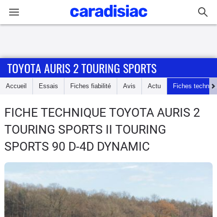
Connexion / Inscription
TOYOTA AURIS 2 TOURING SPORTS
Accueil
Accueil
Essais
Fiches fiabilité
Avis
Actu
Fiches techniq
Actu
FICHE TECHNIQUE TOYOTA AURIS 2
Essais
TOURING SPORTS
II TOURING
Guide
SPORTS 90 D-4D DYNAMIC
d'achat
Electriques
Utilitaires