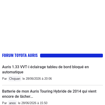
recommandation de mon concessionnaire par un kit
d'autres d'origine Toyota rien n'y fait . Je mets les anti
brouillard ..et envisage d'ajouter un projecteur .Bon
courage pour régler l'éclairage du tableau de bord dont
l'acces cerise sur le gateau n'est accessible que la
nuit..petit bruit de roulement AR gauche signalé.. RAS
FORUM TOYOTA AURIS
Auris 1.33 VVT‑i éclairage tableu de bord bloqué en
automatique
Par
Chojuan
le 28/06/2026 à 20:06
Batterie de mon Auris Touring Hybride de 2014 qui vient
encore de lâcher...
Par
anoo
le 28/06/2026 à 15:50