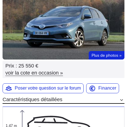
Flottes
Auto
Services
Forum
Plus de photos
»
Moto
Prix :
25 550 €
Marques
voir la cote en occasion
»
Poser votre question sur le forum
Financer
Caractéristiques détaillées
1,47 m