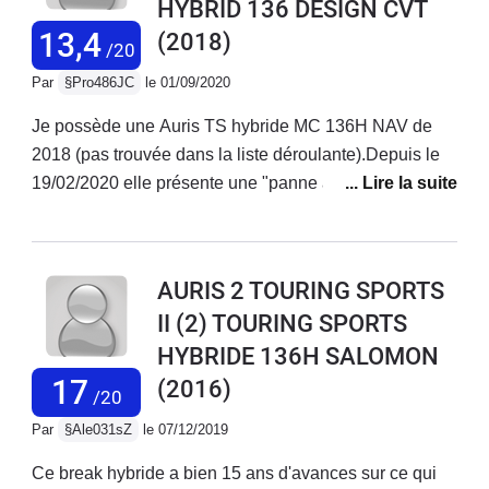
HYBRID 136 DESIGN CVT
l'AURIS Touring Sport Hybride, je ne peux qu'apprécier
le confort et le côté pratique de cette dernière. Un bon
13,4
(2018)
/20
équipement et un look agréable. Une des meilleurs
Par
§Pro486JC
le 01/09/2020
voitures que j'ai pu avoir depuis 1973 (11 voitures et 1
500 000 km parcourus).
Je possède une Auris TS hybride MC 136H NAV de
2018 (pas trouvée dans la liste déroulante).Depuis le
19/02/2020 elle présente une "panne aléatoire" avec le
voyant qui s'allume : "Défaut système chgt de
vitesses". Impossible alors de faire avancer ou reculer
la voiture.Un 1er remorquage et une première
AURIS 2 TOURING SPORTS
réparation : changement du système de changement
II (2) TOURING SPORTS
de vitesses... Même panne 9 jours après. 2ème
HYBRIDE 136H SALOMON
remorquage chez le concessionnaire. Je suis privé de
ma voiture du 9 mars jusqu'au 23 juillet avec près de
17
(2016)
/20
900km en plus au compteur liés aux essais du garage
Par
§Ale031sZ
le 07/12/2019
!!! Un technicien de Paris descendu dans le Midi avait
trouvé la cause : problème de connectique. Une
Ce break hybride a bien 15 ans d'avances sur ce qui