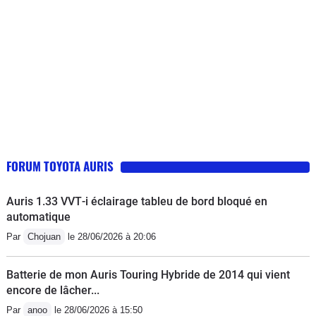
recommandation de mon concessionnaire par un kit
d'autres d'origine Toyota rien n'y fait . Je mets les anti
brouillard ..et envisage d'ajouter un projecteur .Bon
courage pour régler l'éclairage du tableau de bord dont
l'acces cerise sur le gateau n'est accessible que la
nuit..petit bruit de roulement AR gauche signalé.. RAS
FORUM TOYOTA AURIS
Auris 1.33 VVT‑i éclairage tableu de bord bloqué en
automatique
Par
Chojuan
le 28/06/2026 à 20:06
Batterie de mon Auris Touring Hybride de 2014 qui vient
encore de lâcher...
Par
anoo
le 28/06/2026 à 15:50