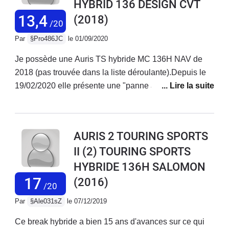
HYBRID 136 DESIGN CVT
l'AURIS Touring Sport Hybride, je ne peux qu'apprécier
le confort et le côté pratique de cette dernière. Un bon
13,4
(2018)
/20
équipement et un look agréable. Une des meilleurs
Par
§Pro486JC
le 01/09/2020
voitures que j'ai pu avoir depuis 1973 (11 voitures et 1
500 000 km parcourus).
Je possède une Auris TS hybride MC 136H NAV de
2018 (pas trouvée dans la liste déroulante).Depuis le
19/02/2020 elle présente une "panne aléatoire" avec le
voyant qui s'allume : "Défaut système chgt de
vitesses". Impossible alors de faire avancer ou reculer
la voiture.Un 1er remorquage et une première
AURIS 2 TOURING SPORTS
réparation : changement du système de changement
II (2) TOURING SPORTS
de vitesses... Même panne 9 jours après. 2ème
HYBRIDE 136H SALOMON
remorquage chez le concessionnaire. Je suis privé de
ma voiture du 9 mars jusqu'au 23 juillet avec près de
17
(2016)
/20
900km en plus au compteur liés aux essais du garage
Par
§Ale031sZ
le 07/12/2019
!!! Un technicien de Paris descendu dans le Midi avait
trouvé la cause : problème de connectique. Une
Ce break hybride a bien 15 ans d'avances sur ce qui