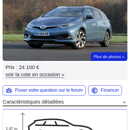
Flottes
Auto
Services
Forum
Plus de photos
»
Moto
Prix :
24 100 €
Marques
voir la cote en occasion
»
Poser votre question sur le forum
Financer
Caractéristiques détaillées
1,47 m