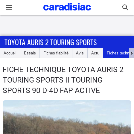
Connexion / Inscription
TOYOTA AURIS 2 TOURING SPORTS
Accueil
Accueil
Essais
Fiches fiabilité
Avis
Actu
Fiches techniq
Actu
FICHE TECHNIQUE TOYOTA AURIS 2
Essais
TOURING SPORTS
II TOURING
Guide
SPORTS 90 D-4D FAP ACTIVE
d'achat
Electriques
Utilitaires