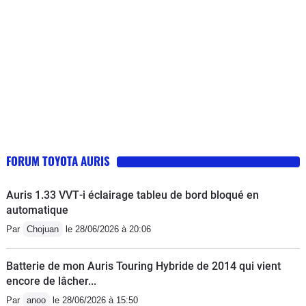
recommandation de mon concessionnaire par un kit
d'autres d'origine Toyota rien n'y fait . Je mets les anti
brouillard ..et envisage d'ajouter un projecteur .Bon
courage pour régler l'éclairage du tableau de bord dont
l'acces cerise sur le gateau n'est accessible que la
nuit..petit bruit de roulement AR gauche signalé.. RAS
FORUM TOYOTA AURIS
Auris 1.33 VVT‑i éclairage tableu de bord bloqué en
automatique
Par
Chojuan
le 28/06/2026 à 20:06
Batterie de mon Auris Touring Hybride de 2014 qui vient
encore de lâcher...
Par
anoo
le 28/06/2026 à 15:50