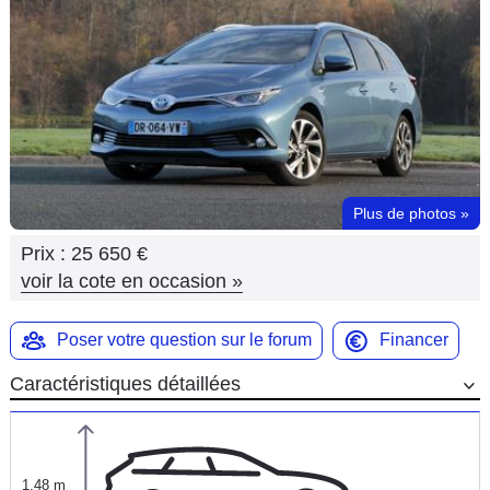
Flottes
Auto
Services
Forum
Plus de photos
»
Moto
Prix :
25 650 €
Marques
voir la cote en occasion
»
Poser votre question sur le forum
Financer
Caractéristiques détaillées
1,48 m