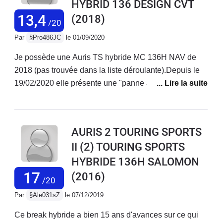
HYBRID 136 DESIGN CVT
l'AURIS Touring Sport Hybride, je ne peux qu'apprécier
le confort et le côté pratique de cette dernière. Un bon
13,4
(2018)
/20
équipement et un look agréable. Une des meilleurs
Par
§Pro486JC
le 01/09/2020
voitures que j'ai pu avoir depuis 1973 (11 voitures et 1
500 000 km parcourus).
Je possède une Auris TS hybride MC 136H NAV de
2018 (pas trouvée dans la liste déroulante).Depuis le
19/02/2020 elle présente une "panne aléatoire" avec le
voyant qui s'allume : "Défaut système chgt de
vitesses". Impossible alors de faire avancer ou reculer
la voiture.Un 1er remorquage et une première
AURIS 2 TOURING SPORTS
réparation : changement du système de changement
II (2) TOURING SPORTS
de vitesses... Même panne 9 jours après. 2ème
HYBRIDE 136H SALOMON
remorquage chez le concessionnaire. Je suis privé de
ma voiture du 9 mars jusqu'au 23 juillet avec près de
17
(2016)
/20
900km en plus au compteur liés aux essais du garage
Par
§Ale031sZ
le 07/12/2019
!!! Un technicien de Paris descendu dans le Midi avait
trouvé la cause : problème de connectique. Une
Ce break hybride a bien 15 ans d'avances sur ce qui