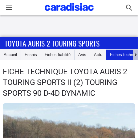
Connexion / Inscription
TOYOTA AURIS 2 TOURING SPORTS
Accueil
Accueil
Essais
Fiches fiabilité
Avis
Actu
Fiches techniq
Actu
FICHE TECHNIQUE TOYOTA AURIS 2
Essais
TOURING SPORTS
II (2) TOURING
Guide
SPORTS 90 D-4D DYNAMIC
d'achat
Electriques
Utilitaires