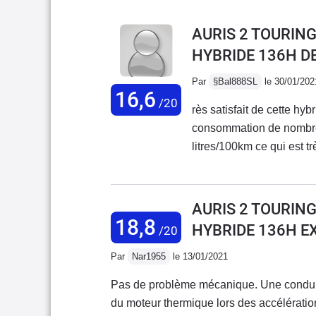
AURIS 2 TOURING
HYBRIDE 136H D
Par
§Bal888SL
le 30/01/202
16,6
/20
rès satisfait de cette hyb
consommation de nombreu
litres/100km ce qui est t
avec 2 enfants et des aff
je n'ai eu AUCUN soucis.
Toyota classique + plaqu
AURIS 2 TOURING
voiture a quelques petit
18,8
HYBRIDE 136H E
/20
sur autoroute. La voitur
connaisse parfois la rais
Par
Nar1955
le 13/01/2021
niveau. Barres de toit To
Pas de problème mécanique. Une conduite très agréable quand on s'est habitué au ronflement
s'adapte à ces Barres, en
du moteur thermique lors des accélératio
conclure nous sommes tr