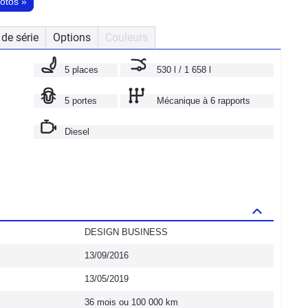
hotos
»
de série
Options
Couleurs
5 places
530 l / 1 658 l
5 portes
Mécanique à 6 rapports
Diesel
DESIGN BUSINESS
13/09/2016
13/05/2019
36 mois ou 100 000 km