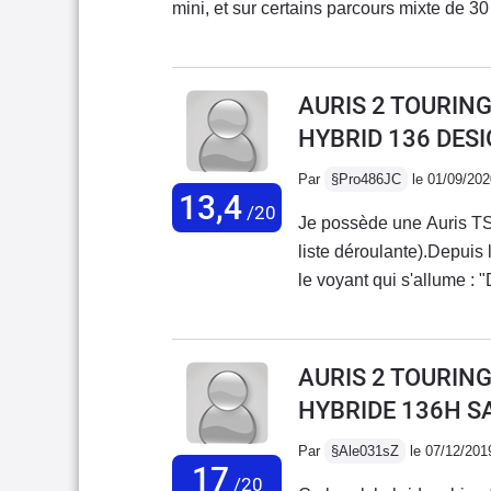
mini, et sur certains parcours mixte de 30
voiture en model hybride
Une bonne tenue de route, même par grand
C5 phase II HDI automatique 135 Cv à l'
le confort et le côté pratique de cette d
AURIS 2 TOURING
meilleurs voitures que j'ai pu avoir depu
HYBRID 136 DES
Par
§Pro486JC
le 01/09/202
13,4
/20
Je possède une Auris T
liste déroulante).Depuis
le voyant qui s'allume : 
faire avancer ou reculer
réparation : changement
9 jours après. 2ème rem
AURIS 2 TOURING
voiture du 9 mars jusqu'
HYBRIDE 136H 
liés aux essais du garag
trouvé la cause : probl
Par
§Ale031sZ
le 07/12/201
17
nouveau la même panne.
/20