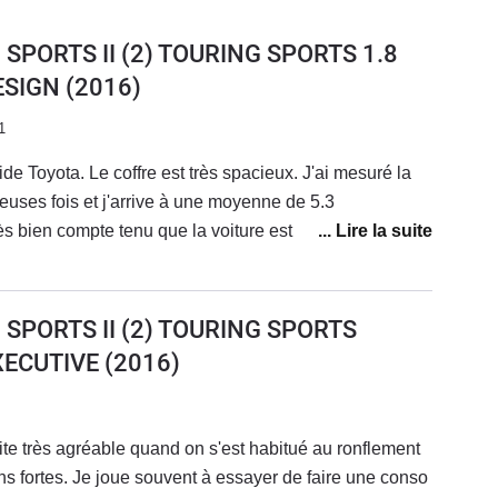
 SPORTS II (2) TOURING SPORTS 1.8
ESIGN
(2016)
1
ride Toyota. Le coffre est très spacieux. J'ai mesuré la
ses fois et j'arrive à une moyenne de 5.3
rès bien compte tenu que la voiture est souvent chargée
aires. Coté fiabilité, après 4 ans et presque 100 000 km,
 Je n'ai rien dépensé en dehors des frais d'entretien
ette et disques à 70 000km ce qui est normal. Sinon la
 SPORTS II (2) TOURING SPORTS
s défauts :Le moteur mouline dans les montées, surtout
XECUTIVE
(2016)
e sonne et bip de facons agaçante sans que l'on
on. Bip de recul très gênant. Gps constructeur pas au
yota très larges: quasiment aucun coffre de toit ne
 dehors du coffre de toit Toyota qui est cher.Pour
ns fortes. Je joue souvent à essayer de faire une conso
ès satisfaits et je recommande grandement cette