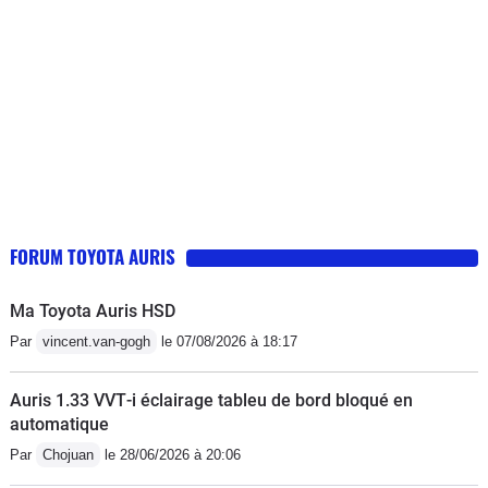
recommandation de mon concessionnaire par un kit
d'autres d'origine Toyota rien n'y fait . Je mets les anti
brouillard ..et envisage d'ajouter un projecteur .Bon
courage pour régler l'éclairage du tableau de bord dont
l'acces cerise sur le gateau n'est accessible que la
nuit..petit bruit de roulement AR gauche signalé.. RAS
FORUM TOYOTA AURIS
Ma Toyota Auris HSD
Par
vincent.van-gogh
le 07/08/2026 à 18:17
Auris 1.33 VVT‑i éclairage tableu de bord bloqué en
automatique
Par
Chojuan
le 28/06/2026 à 20:06