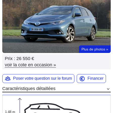
Flottes
Auto
Services
Forum
Plus de photos
»
Moto
Prix :
26 550 €
Marques
voir la cote en occasion
»
Poser votre question sur le forum
Financer
Caractéristiques détaillées
1,48 m