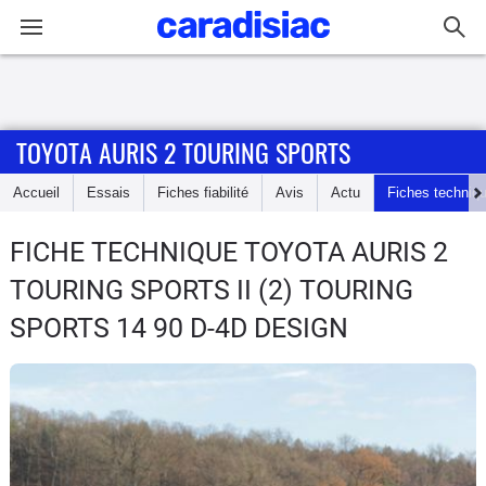
Connexion / Inscription
TOYOTA AURIS 2 TOURING SPORTS
Accueil
Accueil
Essais
Fiches fiabilité
Avis
Actu
Fiches techniq
Actu
FICHE TECHNIQUE TOYOTA AURIS 2
Essais
TOURING SPORTS
II (2) TOURING
Guide
SPORTS 14 90 D-4D DESIGN
d'achat
Electriques
Utilitaires