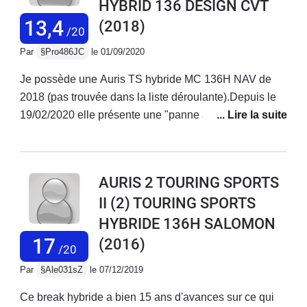
HYBRID 136 DESIGN CVT
l'AURIS Touring Sport Hybride, je ne peux qu'apprécier
le confort et le côté pratique de cette dernière. Un bon
13,4
(2018)
/20
équipement et un look agréable. Une des meilleurs
Par
§Pro486JC
le 01/09/2020
voitures que j'ai pu avoir depuis 1973 (11 voitures et 1
500 000 km parcourus).
Je possède une Auris TS hybride MC 136H NAV de
2018 (pas trouvée dans la liste déroulante).Depuis le
19/02/2020 elle présente une "panne aléatoire" avec le
voyant qui s'allume : "Défaut système chgt de
vitesses". Impossible alors de faire avancer ou reculer
la voiture.Un 1er remorquage et une première
AURIS 2 TOURING SPORTS
réparation : changement du système de changement
II (2) TOURING SPORTS
de vitesses... Même panne 9 jours après. 2ème
HYBRIDE 136H SALOMON
remorquage chez le concessionnaire. Je suis privé de
ma voiture du 9 mars jusqu'au 23 juillet avec près de
17
(2016)
/20
900km en plus au compteur liés aux essais du garage
Par
§Ale031sZ
le 07/12/2019
!!! Un technicien de Paris descendu dans le Midi avait
trouvé la cause : problème de connectique. Une
Ce break hybride a bien 15 ans d'avances sur ce qui