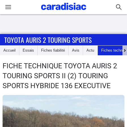
Connexion / Inscription
TOYOTA AURIS 2 TOURING SPORTS
Accueil
Accueil
Essais
Fiches fiabilité
Avis
Actu
Fiches techniq
Actu
FICHE TECHNIQUE TOYOTA AURIS 2
Essais
TOURING SPORTS
II (2) TOURING
Guide
SPORTS HYBRIDE 136 EXECUTIVE
d'achat
Electriques
Utilitaires