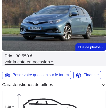
Flottes
Auto
Services
Forum
Plus de photos
»
Moto
Prix :
30 550 €
Marques
voir la cote en occasion
»
Poser votre question sur le forum
Financer
Caractéristiques détaillées
1,48 m