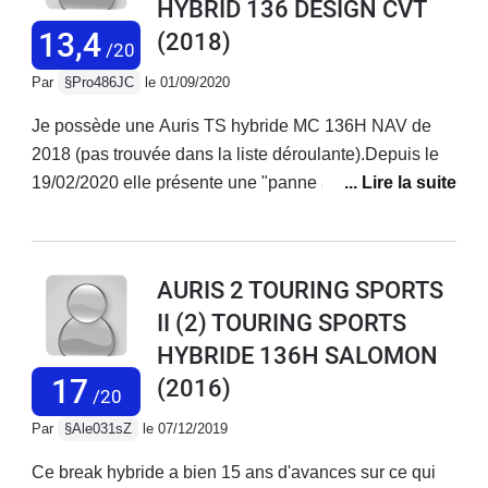
HYBRID 136 DESIGN CVT
l'AURIS Touring Sport Hybride, je ne peux qu'apprécier
le confort et le côté pratique de cette dernière. Un bon
13,4
(2018)
/20
équipement et un look agréable. Une des meilleurs
Par
§Pro486JC
le 01/09/2020
voitures que j'ai pu avoir depuis 1973 (11 voitures et 1
500 000 km parcourus).
Je possède une Auris TS hybride MC 136H NAV de
2018 (pas trouvée dans la liste déroulante).Depuis le
19/02/2020 elle présente une "panne aléatoire" avec le
voyant qui s'allume : "Défaut système chgt de
vitesses". Impossible alors de faire avancer ou reculer
la voiture.Un 1er remorquage et une première
AURIS 2 TOURING SPORTS
réparation : changement du système de changement
II (2) TOURING SPORTS
de vitesses... Même panne 9 jours après. 2ème
HYBRIDE 136H SALOMON
remorquage chez le concessionnaire. Je suis privé de
ma voiture du 9 mars jusqu'au 23 juillet avec près de
17
(2016)
/20
900km en plus au compteur liés aux essais du garage
Par
§Ale031sZ
le 07/12/2019
!!! Un technicien de Paris descendu dans le Midi avait
trouvé la cause : problème de connectique. Une
Ce break hybride a bien 15 ans d'avances sur ce qui