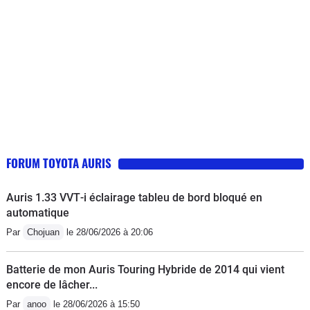
recommandation de mon concessionnaire par un kit
d'autres d'origine Toyota rien n'y fait . Je mets les anti
brouillard ..et envisage d'ajouter un projecteur .Bon
courage pour régler l'éclairage du tableau de bord dont
l'acces cerise sur le gateau n'est accessible que la
nuit..petit bruit de roulement AR gauche signalé.. RAS
FORUM TOYOTA AURIS
Auris 1.33 VVT‑i éclairage tableu de bord bloqué en
automatique
Par
Chojuan
le 28/06/2026 à 20:06
Batterie de mon Auris Touring Hybride de 2014 qui vient
encore de lâcher...
Par
anoo
le 28/06/2026 à 15:50