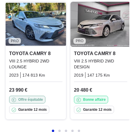
PRO
PRO
TOYOTA CAMRY 8
TOYOTA CAMRY 8
VIII 2.5 HYBRID 2WD
VIII 2.5 HYBRID 2WD
LOUNGE
DESIGN
2023
174 813 Km
Automatique
2019
Hybrid_essence_electric
147 175 Km
Automati
23 990 €
20 480 €
Offre équitable
Bonne affaire
Garantie 12 mois
Garantie 12 mois