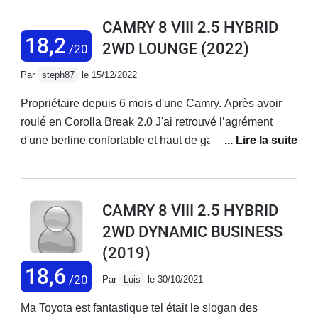
conducteur de longue date de la
CAMRY 8 VIII 2.5 HYBRID
gamme HSD Toyota, j'ai eu
18,2
2WD LOUNGE
(2022)
/20
l'opportunité de conduire différentes
voitures, mais la Camry Hybride est de
Par
steph87
le 15/12/2022
loin la meilleure voiture que j'ai jamais
Propriétaire depuis 6 mois d'une Camry. Après avoir
possédée.L'un des aspects les plus
roulé en Corolla Break 2.0 J'ai retrouvé l’agrément
impressionnants de cette voiture est
d'une berline confortable et haut de gamme.Je suis
son efficacité énergétique. Quel
surpris par la consommation 5.4 en moyenne soit la
rendement ! La Camry Hybride offre
même chose que mon ancienne Corolla.L'équipement
une consommation de carburant
tres complet en fait une routière parfaite.Quelques
remarquablement faible. Globalement
CAMRY 8 VIII 2.5 HYBRID
petits détails de finitions aurait pu etre amélioré,
similaire à celle de ma vieille Prius2 !
2WD DYNAMIC BUSINESS
Garnissage de coffre.
4.3 litres en ville ; moins de 5 litres sur
(2019)
routes et environ 6 à 7 litres sur
18,6
autoroutes, selon le profil du parcours
/20
Par
Luis
le 30/10/2021
et la vitesse retenue.C'est une voiture
Ma Toyota est fantastique tel était le slogan des
qui offre des performances