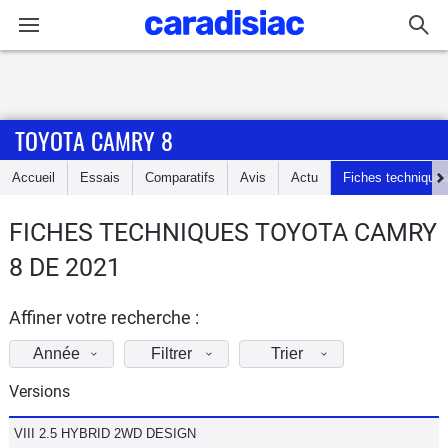
Connexion / Inscription
TOYOTA CAMRY 8
Accueil
Accueil
Essais
Comparatifs
Avis
Actu
Fiches technique
Actu
FICHES TECHNIQUES TOYOTA CAMRY
Essais
8 DE 2021
Guide
d'achat
Affiner votre recherche :
Année
Filtrer
Trier
Electriques
Versions
Utilitaires
VIII 2.5 HYBRID 2WD DESIGN