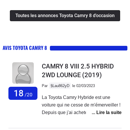
Toutes les annonces Toyota Camry 8 d'occasion
AVIS TOYOTA CAMRY 8
CAMRY 8 VIII 2.5 HYBRID
2WD LOUNGE
(2019)
Par
§Lau862yD
le 02/03/2023
18
/20
La Toyota Camry Hybride est une
voiture qui ne cesse de m'émerveiller !
Depuis que j'ai acheté cette voiture il y
a quelques mois, je suis complètement
satisfait de mon achat. En tant que