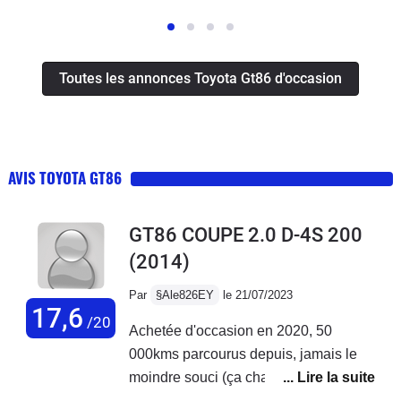
Toutes les annonces Toyota Gt86 d'occasion
AVIS TOYOTA GT86
GT86 COUPE 2.0 D-4S 200
(2014)
Par
§Ale826EY
le 21/07/2023
17,6
/20
Achetée d'occasion en 2020, 50
000kms parcourus depuis, jamais le
moindre souci (ça change des Renaud
!).J'ai mis un filtre lavable HKS et des