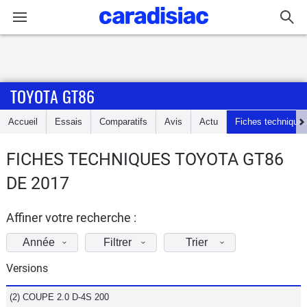
Connexion / Inscription
TOYOTA GT86
Accueil
Accueil
Essais
Comparatifs
Avis
Actu
Fiches technique
Actu
FICHES TECHNIQUES TOYOTA GT86
Essais
DE 2017
Guide
d'achat
Affiner votre recherche :
Année
Filtrer
Trier
Electriques
Versions
Utilitaires
(2) COUPE 2.0 D-4S 200