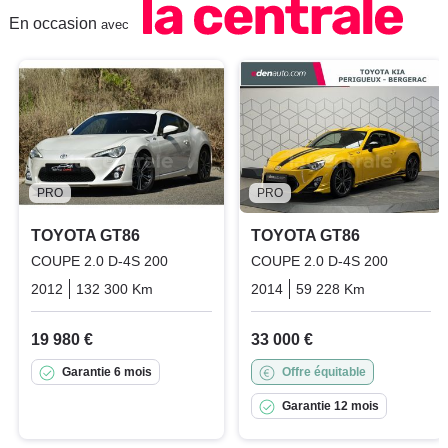
En occasion
avec
PRO
PRO
TOYOTA GT86
TOYOTA GT86
COUPE 2.0 D-4S 200
COUPE 2.0 D-4S 200
2012
132 300 Km
Manuelle
Essence
2014
59 228 Km
Manuelle
19 980 €
33 000 €
Garantie 6 mois
Offre équitable
Garantie 12 mois