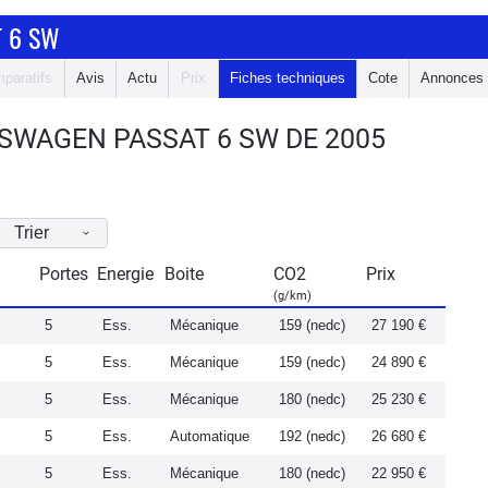
 6 SW
paratifs
Avis
Actu
Prix
Fiches techniques
Cote
Annonces
SWAGEN PASSAT 6 SW DE 2005
Trier
Portes
Energie
Boite
CO2
Prix
(g/km)
5
Ess.
Mécanique
159 (nedc)
27 190 €
5
Ess.
Mécanique
159 (nedc)
24 890 €
5
Ess.
Mécanique
180 (nedc)
25 230 €
5
Ess.
Automatique
192 (nedc)
26 680 €
5
Ess.
Mécanique
180 (nedc)
22 950 €