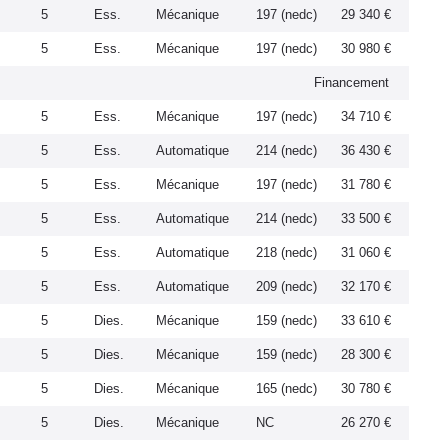
5
Ess.
Mécanique
197 (nedc)
29 340 €
5
Ess.
Mécanique
197 (nedc)
30 980 €
Financement
5
Ess.
Mécanique
197 (nedc)
34 710 €
5
Ess.
Automatique
214 (nedc)
36 430 €
5
Ess.
Mécanique
197 (nedc)
31 780 €
5
Ess.
Automatique
214 (nedc)
33 500 €
5
Ess.
Automatique
218 (nedc)
31 060 €
5
Ess.
Automatique
209 (nedc)
32 170 €
5
Dies.
Mécanique
159 (nedc)
33 610 €
5
Dies.
Mécanique
159 (nedc)
28 300 €
5
Dies.
Mécanique
165 (nedc)
30 780 €
5
Dies.
Mécanique
NC
26 270 €