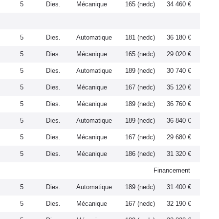
5
Dies.
Mécanique
165 (nedc)
34 460 €
5
Dies.
Automatique
181 (nedc)
36 180 €
5
Dies.
Mécanique
165 (nedc)
29 020 €
5
Dies.
Automatique
189 (nedc)
30 740 €
5
Dies.
Mécanique
167 (nedc)
35 120 €
5
Dies.
Mécanique
189 (nedc)
36 760 €
5
Dies.
Automatique
189 (nedc)
36 840 €
5
Dies.
Mécanique
167 (nedc)
29 680 €
5
Dies.
Mécanique
186 (nedc)
31 320 €
Financement
5
Dies.
Automatique
189 (nedc)
31 400 €
5
Dies.
Mécanique
167 (nedc)
32 190 €