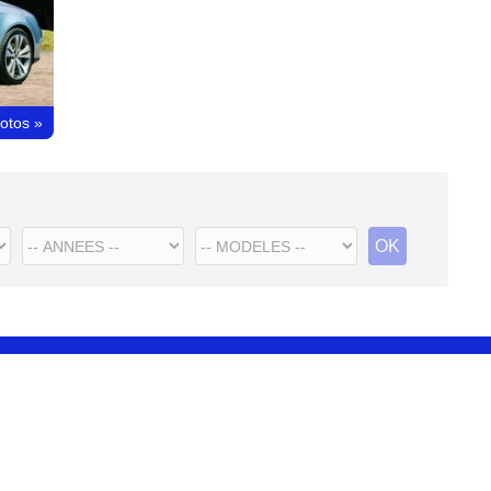
hotos
»