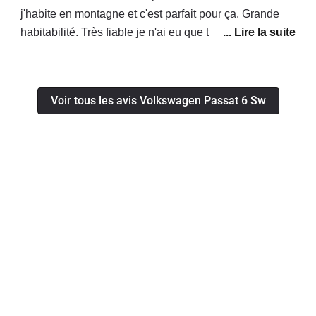
j'habite en montagne et c'est parfait pour ça. Grande
habitabilité. Très fiable je n'ai eu que très peu de
problèmes (le turbo out et un injecteur). Il manque le
bluetooth, autrement l'équipement est très bon. En
conclusion c'est une très bonne voiture.
Voir tous les avis Volkswagen Passat 6 Sw