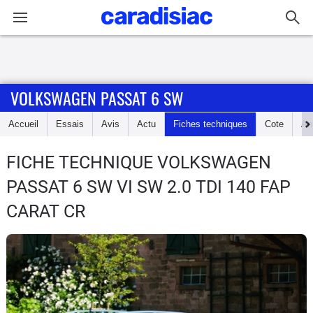
Connexion / Inscription
VOLKSWAGEN PASSAT 6 SW
Accueil
Accueil
Essais
Avis
Actu
Fiches techniques
Cote
An
Actu
FICHE TECHNIQUE VOLKSWAGEN
Essais
PASSAT 6 SW
VI SW 2.0 TDI 140 FAP
Guide
CARAT CR
d'achat
Electriques
Utilitaires