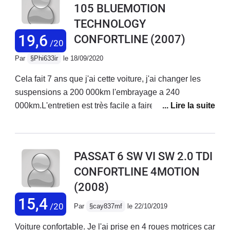
105 BLUEMOTION
maniable en ville qu'une citadine grâce à ses aides
TECHNOLOGY
relativement au point pour l'epoque.
19,6
CONFORTLINE
(2007)
/20
Par
§Phi633ir
le 18/09/2020
Cela fait 7 ans que j'ai cette voiture, j'ai changer les
suspensions a 200 000km l'embrayage a 240
000km.L'entretien est très facile a faire sois
même.Conso très raisonnable, même quand on monte
un peu dans les tours!Voiture très fiable, même a 330
000 km elle ne fait aucun bruit. Si j'ai un jour a en
PASSAT 6 SW VI SW 2.0 TDI
changer, je reprendrai la même! Très bon équipement
CONFORTLINE 4MOTION
intérieur, surtout avec le pack Famille : rideau pare-
(2008)
soleil intégrés dans les porte arrière, prise 220v,
système de rail dans le coffre, rehausseur intégré dans
15,4
/20
Par
§cay837mf
le 22/10/2019
la banquette arrière.
Voiture confortable. Je l'ai prise en 4 roues motrices car