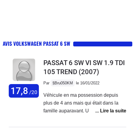
AVIS VOLKSWAGEN PASSAT 6 SW
PASSAT 6 SW VI SW 1.9 TDI
105 TREND
(2007)
Par
§Bru050KM
le 16/01/2022
17,8
/20
Véhicule en ma possession depuis
plus de 4 ans mais qui était dans la
famille auparavant. Une grande
fiabilité (l'entretien est toujours fait en
temps et en heure, la Passat est
bichonnée). Le 105cv est surprenant, il