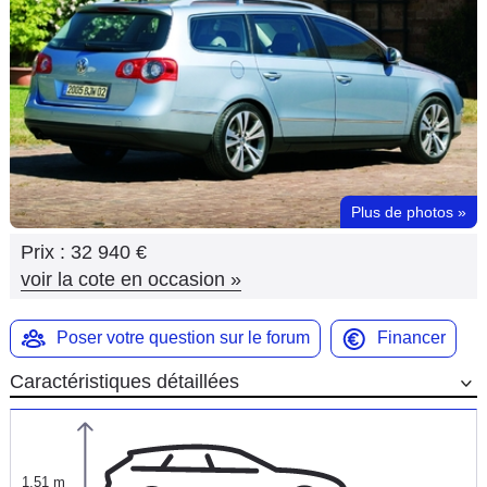
Flottes
Auto
Services
Forum
Plus de photos
»
Moto
Prix :
32 940 €
Marques
voir la cote en occasion
»
Poser votre question sur le forum
Financer
Caractéristiques détaillées
1,51 m