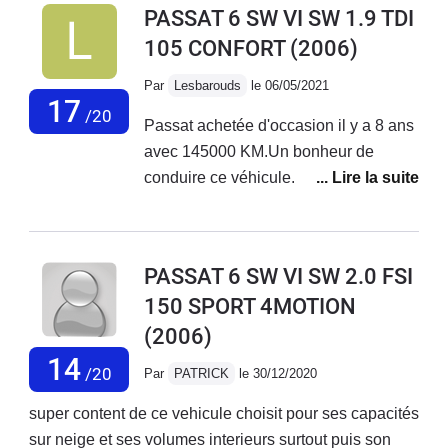
PASSAT 6 SW VI SW 1.9 TDI
parvient sans peine à emmener le
105 CONFORT
(2006)
break aux allures réglementaire,
même chargé. Ce n'est certes pas un
Par
Lesbarouds
le 06/05/2021
foudre de guerre mais elle n'est
17
/20
Passat achetée d'occasion il y a 8 ans
cependant pas du tout molle. Elle offre
avec 145000 KM.Un bonheur de
un grand espace de vie et de
conduire ce véhicule. C'est une
rangement, une capacité de
Volkswagen, on perçoit de suite sa
chargement très appréciée au
robustesse, on se sent en sécurité.
quotidien et tout spécialement lors des
C'est un break tellement facile à
départs en vacances ainsi qu'une
PASSAT 6 SW VI SW 2.0 FSI
manoeuvrer qu'on en oublierait
consommation très raisonnable. Peu
150 SPORT 4MOTION
presque qu'elle est si longue. Niveau
d'incidents à souligner en maintenant
(2006)
consommation, c'est bien sûr sur
298000km: le classique étrier de frein
l'autoroute qu'elle est la plus
14
de service qui reste bloqué (changé en
/20
Par
PATRICK
le 30/12/2020
intéressante.Quant à l’habitacle, on
concession, autour de 400 euros), le
apprécie très vite la largesse et la
super content de ce vehicule choisit pour ses capacités
voyant pollution qui s'allume de façon
distance entre les passagers à l'avant,
sur neige et ses volumes interieurs surtout puis son
intempestive mais facilement réparé