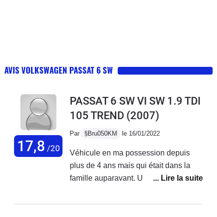
AVIS VOLKSWAGEN PASSAT 6 SW
PASSAT 6 SW VI SW 1.9 TDI
105 TREND
(2007)
Par
§Bru050KM
le 16/01/2022
17,8
/20
Véhicule en ma possession depuis
plus de 4 ans mais qui était dans la
famille auparavant. Une grande
fiabilité (l'entretien est toujours fait en
temps et en heure, la Passat est
bichonnée). Le 105cv est surprenant, il