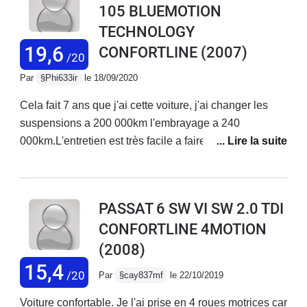
105 BLUEMOTION
maniable en ville qu'une citadine grâce à ses aides
TECHNOLOGY
relativement au point pour l'epoque.
19,6
CONFORTLINE
(2007)
/20
Par
§Phi633ir
le 18/09/2020
Cela fait 7 ans que j'ai cette voiture, j'ai changer les
suspensions a 200 000km l'embrayage a 240
000km.L'entretien est très facile a faire sois
même.Conso très raisonnable, même quand on monte
un peu dans les tours!Voiture très fiable, même a 330
000 km elle ne fait aucun bruit. Si j'ai un jour a en
PASSAT 6 SW VI SW 2.0 TDI
changer, je reprendrai la même! Très bon équipement
CONFORTLINE 4MOTION
intérieur, surtout avec le pack Famille : rideau pare-
(2008)
soleil intégrés dans les porte arrière, prise 220v,
système de rail dans le coffre, rehausseur intégré dans
15,4
/20
Par
§cay837mf
le 22/10/2019
la banquette arrière.
Voiture confortable. Je l'ai prise en 4 roues motrices car