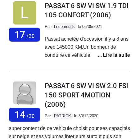
PASSAT 6 SW VI SW 1.9 TDI
parvient sans peine à emmener le
105 CONFORT
(2006)
break aux allures réglementaire,
même chargé. Ce n'est certes pas un
Par
Lesbarouds
le 06/05/2021
foudre de guerre mais elle n'est
17
/20
Passat achetée d'occasion il y a 8 ans
cependant pas du tout molle. Elle offre
avec 145000 KM.Un bonheur de
un grand espace de vie et de
conduire ce véhicule. C'est une
rangement, une capacité de
Volkswagen, on perçoit de suite sa
chargement très appréciée au
robustesse, on se sent en sécurité.
quotidien et tout spécialement lors des
C'est un break tellement facile à
départs en vacances ainsi qu'une
PASSAT 6 SW VI SW 2.0 FSI
manoeuvrer qu'on en oublierait
consommation très raisonnable. Peu
150 SPORT 4MOTION
presque qu'elle est si longue. Niveau
d'incidents à souligner en maintenant
(2006)
consommation, c'est bien sûr sur
298000km: le classique étrier de frein
l'autoroute qu'elle est la plus
14
de service qui reste bloqué (changé en
/20
Par
PATRICK
le 30/12/2020
intéressante.Quant à l’habitacle, on
concession, autour de 400 euros), le
apprécie très vite la largesse et la
super content de ce vehicule choisit pour ses capacités
voyant pollution qui s'allume de façon
distance entre les passagers à l'avant,
sur neige et ses volumes interieurs surtout puis son
intempestive mais facilement réparé