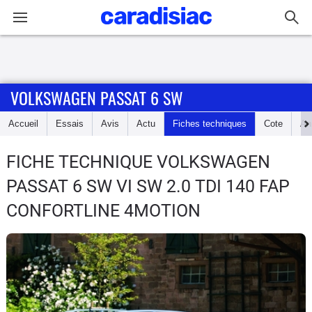
Connexion / Inscription
VOLKSWAGEN PASSAT 6 SW
Accueil
Accueil
Essais
Avis
Actu
Fiches techniques
Cote
An
Actu
FICHE TECHNIQUE VOLKSWAGEN
Essais
PASSAT 6 SW
VI SW 2.0 TDI 140 FAP
Guide
CONFORTLINE 4MOTION
d'achat
Electriques
Utilitaires