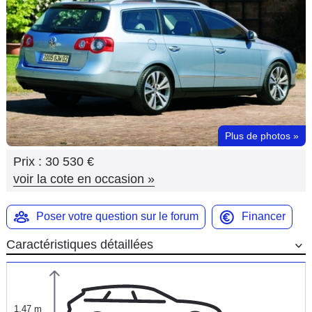
Flottes
Auto
Services
Forum
Plus de photos
»
Moto
Prix :
30 530 €
Marques
voir la cote en occasion
»
Poser votre question sur le forum
Financer
Caractéristiques détaillées
1,47 m