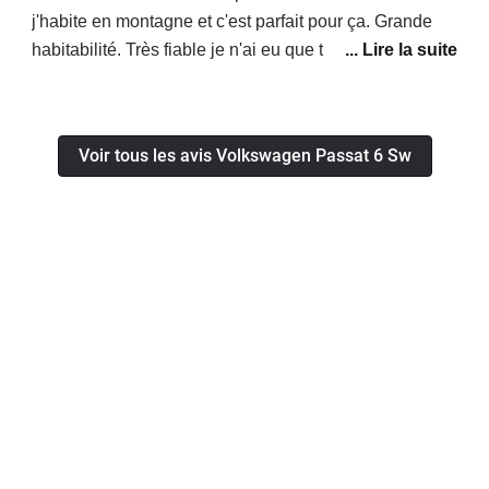
j'habite en montagne et c'est parfait pour ça. Grande
habitabilité. Très fiable je n'ai eu que très peu de
problèmes (le turbo out et un injecteur). Il manque le
bluetooth, autrement l'équipement est très bon. En
conclusion c'est une très bonne voiture.
Voir tous les avis Volkswagen Passat 6 Sw