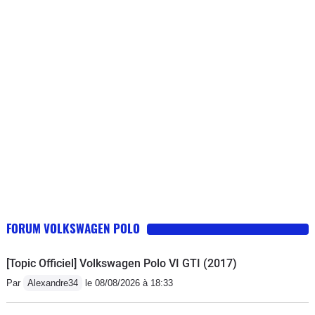
incapable d'assurer la réparation
!!:160,49 euros + 552 euros. RV en
juin !
FORUM VOLKSWAGEN POLO
[Topic Officiel] Volkswagen Polo VI GTI (2017)
Par
Alexandre34
le 08/08/2026 à 18:33