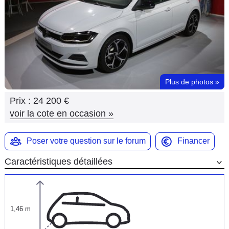
Flottes
Auto
Services
Forum
Plus de photos
»
Prix :
24 200 €
Moto
voir la cote en occasion
»
Marques
Poser votre question sur le forum
Financer
Caractéristiques détaillées
1,46 m