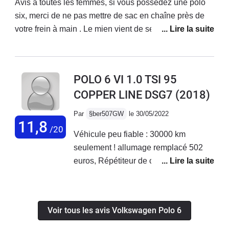
prématurée,et sous garantie,refus de
Avis à toutes les femmes, si vous possédez une polo
cette Polo que j'aurais gardée 3ans et
prise en charge et de toute
six, merci de ne pas mettre de sac en chaîne près de
demi (50 000km). Je repars donc sur
participation de la part de Volkswagen
votre frein à main . Le mien vient de se bloquer et l’a
une nouvelle Polo 6 Facelift (2023)
France: cette marque ne serait-elle
cassé Je déconseille, prenez des sacoches Ou sinon
GTI.
plus du tout fiable ??A SOULIGNER
pour le reste, je vous conseille la Polo 6 l’Apple car
EGALEMENT: accueil très
connect ainsi que son écran tactile sont vraiment un
POLO 6 VI 1.0 TSI 95
désagréable du Service Clients !!
atout pour votre voiture Vous pouvez prendre la route
COPPER LINE DSG7
(2018)
en toute autonomie, direction l’Espagne
Par
§ber507GW
le 30/05/2022
11,8
/20
Véhicule peu fiable : 30000 km
seulement ! allumage remplacé 502
euros, Répétiteur de clignotant gauche
défaillant + message quasi permanent
: Quittez le véhicule uniquement s'il se
trouve en position "P" RV dans un
Voir tous les avis Volkswagen Polo 6
atelier. Justement la concession VW
d'Orvault 44 s'avère à ce jour