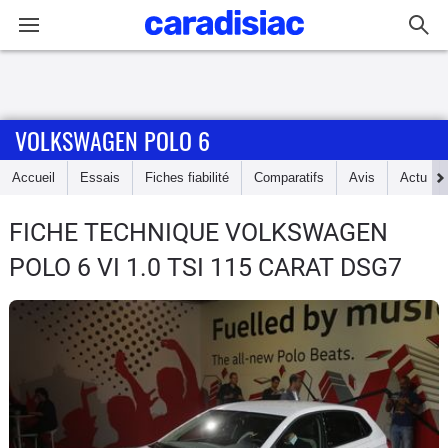
Connexion / Inscription
VOLKSWAGEN POLO 6
Accueil
Accueil
Essais
Fiches fiabilité
Comparatifs
Avis
Actu
Actu
FICHE TECHNIQUE VOLKSWAGEN
Essais
POLO 6
VI 1.0 TSI 115 CARAT DSG7
Guide
d'achat
Electriques
Utilitaires