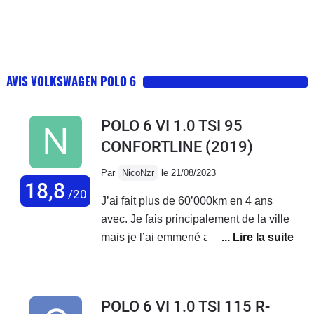
AVIS VOLKSWAGEN POLO 6
POLO 6 VI 1.0 TSI 95
CONFORTLINE
(2019)
Par
NicoNzr
le 21/08/2023
18,8
/20
J’ai fait plus de 60’000km en 4 ans
avec. Je fais principalement de la ville
mais je l’ai emmené avec moi du Nord
de la France vers l’Allemagne,
Annecy, Lyon, les Pyrénées en faisant
les trajets d’une traite et tout s’est
POLO 6 VI 1.0 TSI 115 R-
toujours bien passé.Les seuls frais