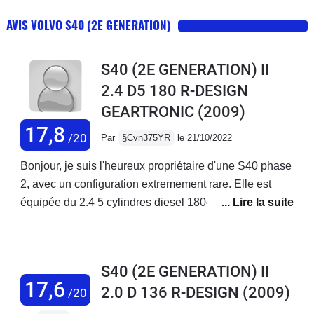
AVIS VOLVO S40 (2E GENERATION)
S40 (2E GENERATION) II
2.4 D5 180 R-DESIGN
GEARTRONIC
(2009)
17,8
/20
Par
§Cvn375YR
le 21/10/2022
Bonjour, je suis l'heureux propriétaire d'une S40 phase
2, avec un configuration extremement rare. Elle est
équipée du 2.4 5 cylindres diesel 180ch (D5), en boite
auto (geartronic).N'ayant jamais vu d'avis sur ce
moteur precisement, je tenais a preciser que c'est le
meme bloc que les autres 2,4L 5 cylindres de la
S40 (2E GENERATION) II
marque (D4 par exemple), et qui equipe d'autres
17,6
2.0 D 136 R-DESIGN
(2009)
/20
modèles également. C'est un moteur extrêmement
fiable, le plus fiable et le plus abouti des 5 cylindres