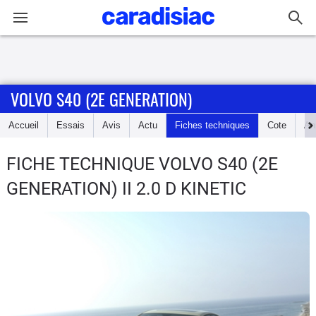
Connexion / Inscription
VOLVO S40 (2E GENERATION)
Accueil
Accueil
Essais
Avis
Actu
Fiches techniques
Cote
An
Actu
FICHE TECHNIQUE VOLVO S40 (2E
Essais
GENERATION)
II 2.0 D KINETIC
Guide
d'achat
Electriques
Utilitaires