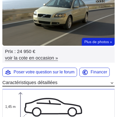
Flottes
Auto
Services
Forum
Plus de photos
»
Prix :
24 950 €
Moto
voir la cote en occasion
»
Marques
Poser votre question sur le forum
Financer
Caractéristiques détaillées
1,45 m