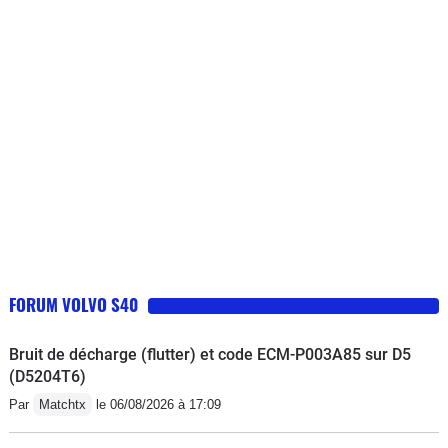
faisceau. ..). Plus d accélération,
passage de 130 a 40 sur autoroute, 2
min pour passer de 0 a 100 après
arrêt, pose sur bande arrêt urgence
pour espérer voir le problème
disparaitre... Avec cette voiture vous
allez devenir dangereux pour vous,
pour vos passagers et pour les autres
(quand il te faut une descente et 2 min
pour arriver a 110 tu freines plus).
DANGERS. Voiture à retirer de la
circulation au plus vite. Je fais 40000
FORUM VOLVO S40
km/an min depuis plus de 20 ans.
Jamais conduit une voiture aussi
Bruit de décharge (flutter) et code ECM-P003A85 sur D5
dangereuse. S40 td testé pendant 3
(D5204T6)
ans, verdict : aucune pitié pour celui
Par
Matchtx
le 06/08/2026 à 17:09
qui vend ce truc comme une voiture