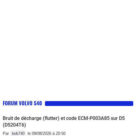
reviendra quand même (vap, injection,
faisceau. ..). Plus d accélération,
passage de 130 a 40 sur autoroute, 2
min pour passer de 0 a 100 après
arrêt, pose sur bande arrêt urgence
pour espérer voir le problème
disparaitre... Avec cette voiture vous
allez devenir dangereux pour vous,
pour vos passagers et pour les autres
(quand il te faut une descente et 2 min
pour arriver a 110 tu freines plus).
DANGERS. Voiture à retirer de la
circulation au plus vite. Je fais 40000
FORUM VOLVO S40
km/an min depuis plus de 20 ans.
Jamais conduit une voiture aussi
Bruit de décharge (flutter) et code ECM-P003A85 sur D5
dangereuse. S40 td testé pendant 3
(D5204T6)
ans, verdict : aucune pitié pour celui
Par
bob740
le 09/08/2026 à 20:50