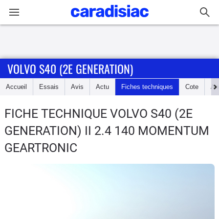
Connexion / Inscription
VOLVO S40 (2E GENERATION)
Accueil
Accueil
Essais
Avis
Actu
Fiches techniques
Cote
An
Actu
FICHE TECHNIQUE VOLVO S40 (2E
Essais
GENERATION)
II 2.4 140 MOMENTUM
Guide
GEARTRONIC
d'achat
Electriques
Utilitaires