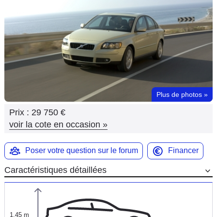
Flottes
Auto
Services
Forum
Plus de photos
»
Moto
Prix :
29 750 €
Marques
voir la cote en occasion
»
Poser votre question sur le forum
Financer
Caractéristiques détaillées
1,45 m