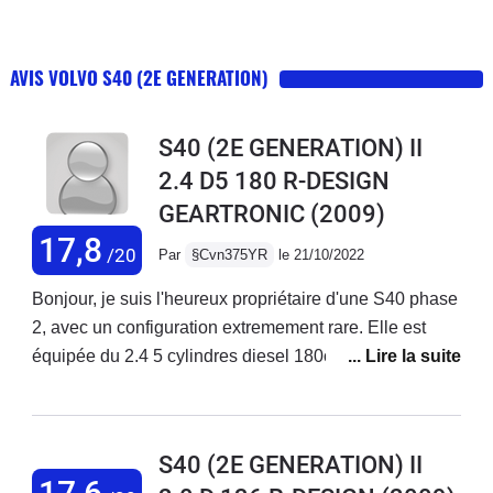
AVIS VOLVO S40 (2E GENERATION)
S40 (2E GENERATION) II
2.4 D5 180 R-DESIGN
GEARTRONIC
(2009)
17,8
/20
Par
§Cvn375YR
le 21/10/2022
Bonjour, je suis l'heureux propriétaire d'une S40 phase
2, avec un configuration extremement rare. Elle est
équipée du 2.4 5 cylindres diesel 180ch (D5), en boite
auto (geartronic).N'ayant jamais vu d'avis sur ce
moteur precisement, je tenais a preciser que c'est le
meme bloc que les autres 2,4L 5 cylindres de la
S40 (2E GENERATION) II
marque (D4 par exemple), et qui equipe d'autres