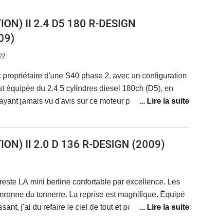
ON) II 2.4 D5 180 R-DESIGN
09)
22
x propriétaire d'une S40 phase 2, avec un configuration
st équipée du 2.4 5 cylindres diesel 180ch (D5), en
'ayant jamais vu d'avis sur ce moteur precisement, je
st le meme bloc que les autres 2,4L 5 cylindres de la
, et qui equipe d'autres modèles également. C'est un
, le plus fiable et le plus abouti des 5 cylindres Volvo
ON) II 2.0 D 136 R-DESIGN
(2009)
soucis, vous partez sur un des moteurs
é. Ce moteur n'a pas de problemes de fiabilité (du
n D5.Niveau performances bon on reste sur un mazout..
reste LA mini berline confortable par excellence. Les
 son plutôt sympa, les relances sont impressionnantes
n boite manuelle.Pour la boite auto, n'oubliez pas que
t, j'ai du refaire le ciel de tout et portière. Mais
rès fiable, mais pas aussi precise et rapide que les