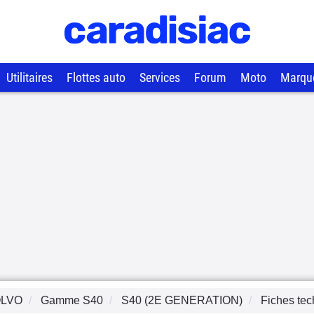
Utilitaires
Flottes auto
Services
Forum
Moto
Marqu
LVO
Gamme
S40
S40 (2E GENERATION)
Fiches te