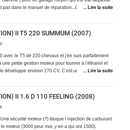
t pas dans le manuel de réparation...Cliquetis
teur au niveau du tableau de bord ...pendant 3
ues en facette...Bruit avant droit côté roue non
lasse de l'incompétence..Pour une marque qui se
ION) II T5 220 SUMMUM
(2007)
.Cela doit être la gamme qui débute tout en
19
 être vif ( 116 ch PSA )Confortable et agréable à
ellement la remplacer par une occasion chez la même
0 avec le T5 de 220 chevaux et j'en suis parfaitement
s parti en courant....Reprise de la voiture en dessous
 a une petite gestion moteur pour tourner à l'éthanol et
entretenue chez eux est en parfait état !
lle développe environ 270 CV. C'est une voiture
 qui permet du pour passer incognito. J'ai la finition
ON) II 1.6 D 110 FEELING
(2008)
8
Une sécurité moteur (?) bloque l injection de carburant
 le moteur (3000 pour moi, y en a qui ont 1500).