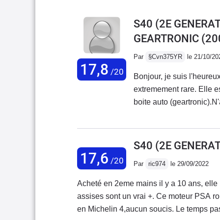
S40 (2E GENERATI
GEARTRONIC
(20
Par
§Cvn375YR
le 21/10/20
17,8
/20
Bonjour, je suis l'heureu
extremement rare. Elle e
boite auto (geartronic).N
tenais a preciser que c'e
marque (D4 par exemple)
moteur extrêmement fiable
S40 (2E GENERATI
d'ailleurs. Donc niveau fiabilité, aucuns 
17,6
/20
Par
ric974
le 29/09/2022
les plus fiables du march
tout!) Dans cette versio
Acheté en 2eme mains il y a 10 ans, elle 
Mais le 5 cylindres a un
assises sont un vrai +. Ce moteur PSA ronronne du tonnerre. La reprise est magnifique. Équipé
pour "seulement" 180ch e
en Michelin 4,aucun soucis. Le temps passan
c'est une vieille boite, t