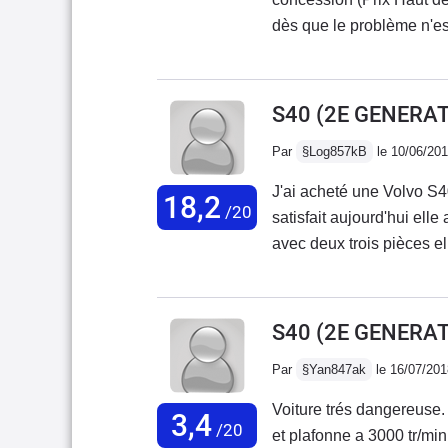
dès que le problème n'es
permanent après arrêt mo
mn...Usure des pneumatiq
permanent... Bon on se 
S40 (2E GENERAT
prétend Haut de Gamme..
Par
§Log857kB
le 10/06/20
Bas..Moteur vaillant sans
conduireDécidé á éventu
J'ai acheté une Volvo S4
18,2
concession d'achat je sui
/20
satisfait aujourd'hui elle
de son argus..La voiture 
avec deux trois pièces e
discrète et très puissante
summun (full cuir).
S40 (2E GENERATI
Par
§Yan847ak
le 16/07/201
Voiture trés dangereuse. 
3,4
/20
et plafonne a 3000 tr/min