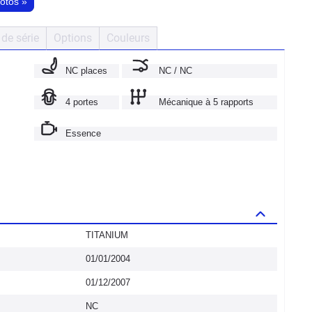
hotos
»
de série
Options
Couleurs
NC places
NC / NC
4 portes
Mécanique à 5 rapports
Essence
TITANIUM
01/01/2004
01/12/2007
NC