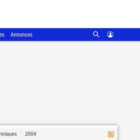
es
Annonces
chniques
2004