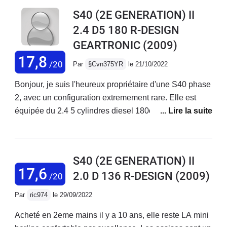
S40 (2E GENERATION) II
2.4 D5 180 R-DESIGN
GEARTRONIC
(2009)
17,8
/20
Par
§Cvn375YR
le 21/10/2022
Bonjour, je suis l'heureux propriétaire d'une S40 phase
2, avec un configuration extremement rare. Elle est
équipée du 2.4 5 cylindres diesel 180ch (D5), en boite
auto (geartronic).N'ayant jamais vu d'avis sur ce
moteur precisement, je tenais a preciser que c'est le
meme bloc que les autres 2,4L 5 cylindres de la
S40 (2E GENERATION) II
marque (D4 par exemple), et qui equipe d'autres
17,6
2.0 D 136 R-DESIGN
(2009)
/20
modèles également. C'est un moteur extrêmement
fiable, le plus fiable et le plus abouti des 5 cylindres
Par
ric974
le 29/09/2022
Volvo d'ailleurs. Donc niveau fiabilité, aucuns soucis,
Acheté en 2eme mains il y a 10 ans, elle reste LA mini
vous partez sur un des moteurs les plus fiables du