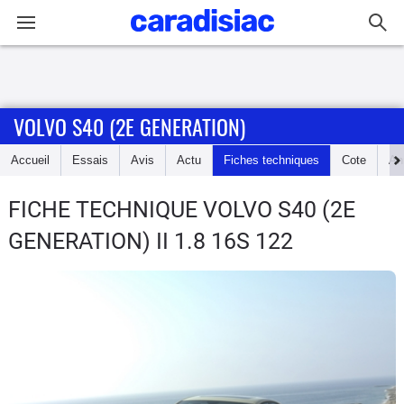
Connexion / Inscription
VOLVO S40 (2E GENERATION)
Accueil
Accueil
Essais
Avis
Actu
Fiches techniques
Cote
An
Actu
FICHE TECHNIQUE VOLVO S40 (2E
Essais
GENERATION)
II 1.8 16S 122
Guide
d'achat
Electriques
Utilitaires