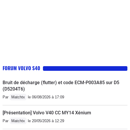
arrêt, pose sur bande arrêt urgence
pour espérer voir le problème
disparaitre... Avec cette voiture vous
allez devenir dangereux pour vous,
pour vos passagers et pour les autres
(quand il te faut une descente et 2 min
pour arriver a 110 tu freines plus).
DANGERS. Voiture à retirer de la
circulation au plus vite. Je fais 40000
FORUM VOLVO S40
km/an min depuis plus de 20 ans.
Jamais conduit une voiture aussi
Bruit de décharge (flutter) et code ECM-P003A85 sur D5
dangereuse. S40 td testé pendant 3
(D5204T6)
ans, verdict : aucune pitié pour celui
Par
Matchtx
le 06/08/2026 à 17:09
qui vend ce truc comme une voiture
[Présentation] Volvo V40 CC MY14 Xénium
Par
Matchtx
le 20/05/2026 à 12:29