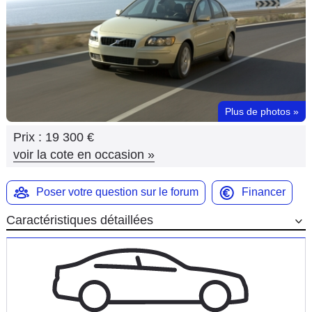
Flottes
Auto
Services
Forum
Plus de photos
»
Prix :
19 300 €
Moto
voir la cote en occasion
»
Marques
Poser votre question sur le forum
Financer
Caractéristiques détaillées