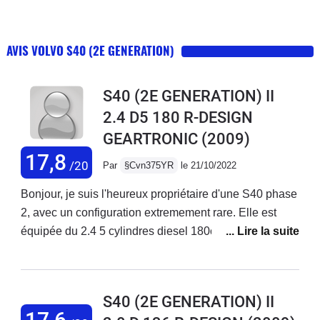
AVIS VOLVO S40 (2E GENERATION)
S40 (2E GENERATION) II
2.4 D5 180 R-DESIGN
GEARTRONIC
(2009)
17,8
/20
Par
§Cvn375YR
le 21/10/2022
Bonjour, je suis l'heureux propriétaire d'une S40 phase
2, avec un configuration extremement rare. Elle est
équipée du 2.4 5 cylindres diesel 180ch (D5), en boite
auto (geartronic).N'ayant jamais vu d'avis sur ce
moteur precisement, je tenais a preciser que c'est le
meme bloc que les autres 2,4L 5 cylindres de la
S40 (2E GENERATION) II
marque (D4 par exemple), et qui equipe d'autres