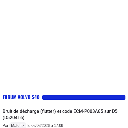
reviendra quand même (vap, injection,
faisceau. ..). Plus d accélération,
passage de 130 a 40 sur autoroute, 2
min pour passer de 0 a 100 après
arrêt, pose sur bande arrêt urgence
pour espérer voir le problème
disparaitre... Avec cette voiture vous
allez devenir dangereux pour vous,
pour vos passagers et pour les autres
(quand il te faut une descente et 2 min
pour arriver a 110 tu freines plus).
DANGERS. Voiture à retirer de la
circulation au plus vite. Je fais 40000
FORUM VOLVO S40
km/an min depuis plus de 20 ans.
Jamais conduit une voiture aussi
Bruit de décharge (flutter) et code ECM-P003A85 sur D5
dangereuse. S40 td testé pendant 3
(D5204T6)
ans, verdict : aucune pitié pour celui
Par
Matchtx
le 06/08/2026 à 17:09