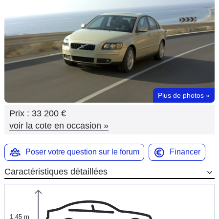
Flottes
Auto
Services
Forum
Plus de photos
»
Moto
Prix :
33 200 €
Marques
voir la cote en occasion
»
Poser votre question sur le forum
Financer
Caractéristiques détaillées
1,45 m