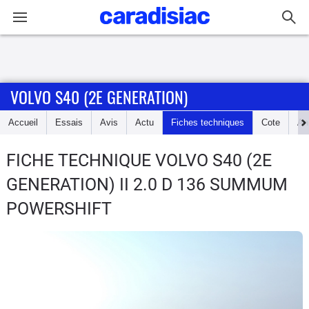
Connexion / Inscription
VOLVO S40 (2E GENERATION)
Accueil
Accueil
Essais
Avis
Actu
Fiches techniques
Cote
An
Actu
FICHE TECHNIQUE VOLVO S40 (2E
Essais
GENERATION)
II 2.0 D 136 SUMMUM
Guide
POWERSHIFT
d'achat
Electriques
Utilitaires