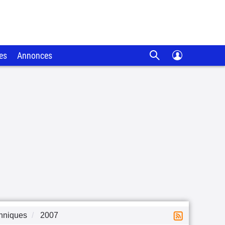
es
Annonces
chniques
2007