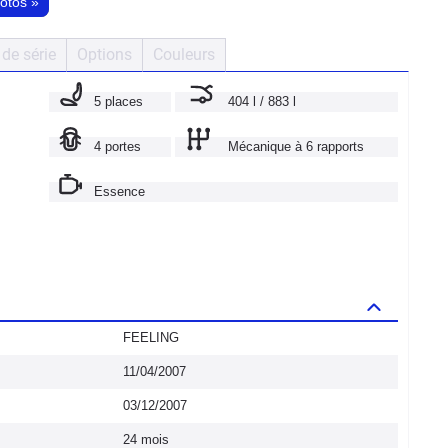
hotos
»
de série
Options
Couleurs
5 places
404 l / 883 l
4 portes
Mécanique à 6 rapports
Essence
FEELING
11/04/2007
03/12/2007
24 mois