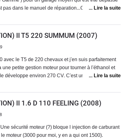
t pas dans le manuel de réparation...Cliquetis
teur au niveau du tableau de bord ...pendant 3
ues en facette...Bruit avant droit côté roue non
lasse de l'incompétence..Pour une marque qui se
ION) II T5 220 SUMMUM
(2007)
.Cela doit être la gamme qui débute tout en
19
 être vif ( 116 ch PSA )Confortable et agréable à
ellement la remplacer par une occasion chez la même
0 avec le T5 de 220 chevaux et j'en suis parfaitement
s parti en courant....Reprise de la voiture en dessous
 a une petite gestion moteur pour tourner à l'éthanol et
entretenue chez eux est en parfait état !
lle développe environ 270 CV. C'est une voiture
 qui permet du pour passer incognito. J'ai la finition
ON) II 1.6 D 110 FEELING
(2008)
8
Une sécurité moteur (?) bloque l injection de carburant
 le moteur (3000 pour moi, y en a qui ont 1500).