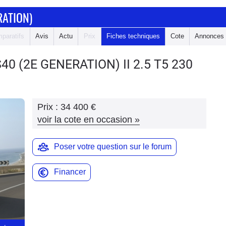
RATION)
paratifs
Avis
Actu
Prix
Fiches techniques
Cote
Annonces
S40 (2E GENERATION)
II 2.5 T5 230
Prix :
34 400 €
voir la cote en occasion
»
Poser votre question sur le forum
Financer