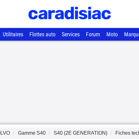
Utilitaires
Flottes auto
Services
Forum
Moto
Marqu
LVO
Gamme
S40
S40 (2E GENERATION)
Fiches te