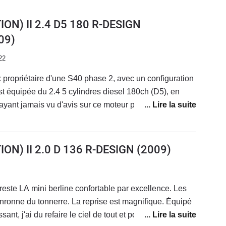
ON) II 2.4 D5 180 R-DESIGN
09)
22
x propriétaire d'une S40 phase 2, avec un configuration
st équipée du 2.4 5 cylindres diesel 180ch (D5), en
'ayant jamais vu d'avis sur ce moteur precisement, je
st le meme bloc que les autres 2,4L 5 cylindres de la
, et qui equipe d'autres modèles également. C'est un
, le plus fiable et le plus abouti des 5 cylindres Volvo
ON) II 2.0 D 136 R-DESIGN
(2009)
soucis, vous partez sur un des moteurs
é. Ce moteur n'a pas de problemes de fiabilité (du
n D5.Niveau performances bon on reste sur un mazout..
reste LA mini berline confortable par excellence. Les
 son plutôt sympa, les relances sont impressionnantes
n boite manuelle.Pour la boite auto, n'oubliez pas que
t, j'ai du refaire le ciel de tout et portière. Mais
rès fiable, mais pas aussi precise et rapide que les