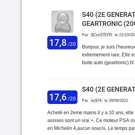
S40 (2E GENERATI
GEARTRONIC
(20
Par
§Cvn375YR
le 21/10/20
17,8
/20
Bonjour, je suis l'heureu
extremement rare. Elle e
boite auto (geartronic).N
tenais a preciser que c'e
marque (D4 par exemple)
moteur extrêmement fiable
S40 (2E GENERATI
d'ailleurs. Donc niveau fiabilité, aucuns 
17,6
/20
Par
ric974
le 29/09/2022
les plus fiables du march
tout!) Dans cette versio
Acheté en 2eme mains il y a 10 ans, elle 
Mais le 5 cylindres a un
assises sont un vrai +. Ce moteur PSA ronronne du tonnerre. La reprise est magnifique. Équipé
pour "seulement" 180ch e
en Michelin 4,aucun soucis. Le temps passan
c'est une vieille boite, t