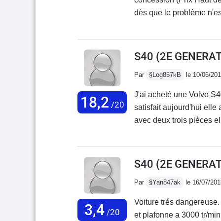
dès que le problème n'es
permanent après arrêt mo
mn...Usure des pneumatiq
permanent... Bon on se 
S40 (2E GENERAT
prétend Haut de Gamme..
Par
§Log857kB
le 10/06/20
Bas..Moteur vaillant sans
conduireDécidé á éventu
J'ai acheté une Volvo S4
18,2
concession d'achat je sui
/20
satisfait aujourd'hui elle
de son argus..La voiture 
avec deux trois pièces e
discrète et très puissante
summun (full cuir).
S40 (2E GENERATI
Par
§Yan847ak
le 16/07/201
Voiture trés dangereuse. 
3,4
/20
et plafonne a 3000 tr/min