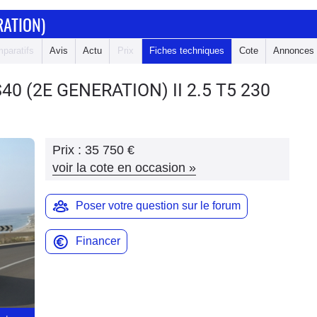
RATION)
paratifs
Avis
Actu
Prix
Fiches techniques
Cote
Annonces
S40 (2E GENERATION)
II 2.5 T5 230
Prix :
35 750 €
voir la cote en occasion
»
Poser votre question sur le forum
Financer