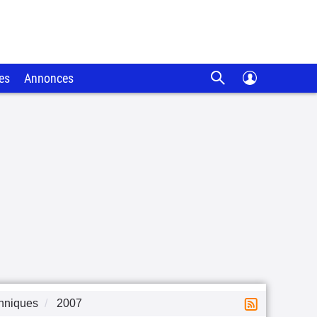
es
Annonces
chniques
2007