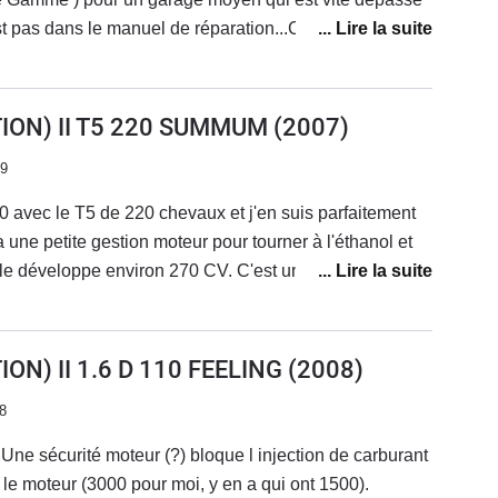
t pas dans le manuel de réparation...Cliquetis
teur au niveau du tableau de bord ...pendant 3
ues en facette...Bruit avant droit côté roue non
lasse de l'incompétence..Pour une marque qui se
ION) II T5 220 SUMMUM
(2007)
.Cela doit être la gamme qui débute tout en
19
 être vif ( 116 ch PSA )Confortable et agréable à
ellement la remplacer par une occasion chez la même
0 avec le T5 de 220 chevaux et j'en suis parfaitement
s parti en courant....Reprise de la voiture en dessous
 a une petite gestion moteur pour tourner à l'éthanol et
entretenue chez eux est en parfait état !
lle développe environ 270 CV. C'est une voiture
 qui permet du pour passer incognito. J'ai la finition
ON) II 1.6 D 110 FEELING
(2008)
8
Une sécurité moteur (?) bloque l injection de carburant
 le moteur (3000 pour moi, y en a qui ont 1500).