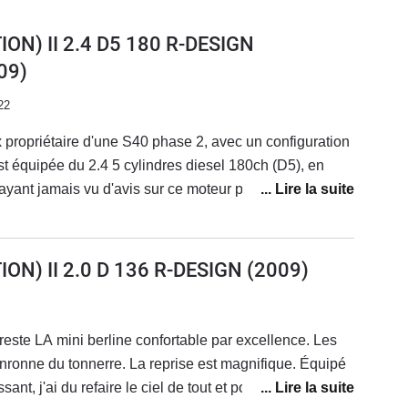
ON) II 2.4 D5 180 R-DESIGN
09)
22
x propriétaire d'une S40 phase 2, avec un configuration
st équipée du 2.4 5 cylindres diesel 180ch (D5), en
'ayant jamais vu d'avis sur ce moteur precisement, je
st le meme bloc que les autres 2,4L 5 cylindres de la
, et qui equipe d'autres modèles également. C'est un
, le plus fiable et le plus abouti des 5 cylindres Volvo
ON) II 2.0 D 136 R-DESIGN
(2009)
soucis, vous partez sur un des moteurs
é. Ce moteur n'a pas de problemes de fiabilité (du
n D5.Niveau performances bon on reste sur un mazout..
reste LA mini berline confortable par excellence. Les
 son plutôt sympa, les relances sont impressionnantes
n boite manuelle.Pour la boite auto, n'oubliez pas que
t, j'ai du refaire le ciel de tout et portière. Mais
rès fiable, mais pas aussi precise et rapide que les