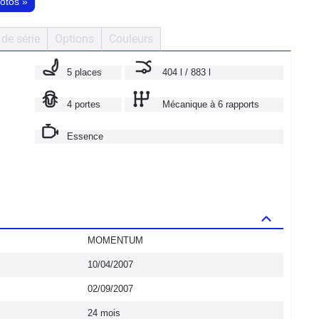
hotos
»
de série
Options
Couleurs
5 places
404 l / 883 l
4 portes
Mécanique à 6 rapports
Essence
MOMENTUM
10/04/2007
02/09/2007
24 mois