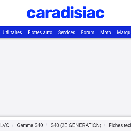
Utilitaires
Flottes auto
Services
Forum
Moto
Marqu
LVO
Gamme
S40
S40 (2E GENERATION)
Fiches te