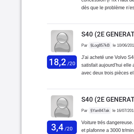
dès que le problème n'es
permanent après arrêt mo
mn...Usure des pneumatiq
permanent... Bon on se 
S40 (2E GENERAT
prétend Haut de Gamme..
Par
§Log857kB
le 10/06/20
Bas..Moteur vaillant sans
conduireDécidé á éventu
J'ai acheté une Volvo S4
18,2
concession d'achat je sui
/20
satisfait aujourd'hui elle
de son argus..La voiture 
avec deux trois pièces e
discrète et très puissante
summun (full cuir).
S40 (2E GENERATI
Par
§Yan847ak
le 16/07/201
Voiture trés dangereuse. 
3,4
/20
et plafonne a 3000 tr/min