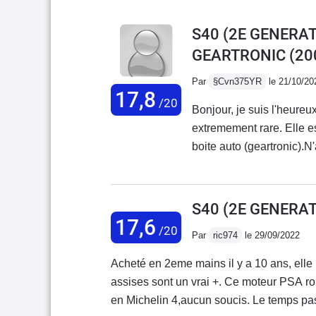
S40 (2E GENERATI
GEARTRONIC
(20
Par
§Cvn375YR
le 21/10/20
17,8
/20
Bonjour, je suis l'heureu
extremement rare. Elle e
boite auto (geartronic).N
tenais a preciser que c'e
marque (D4 par exemple)
moteur extrêmement fiable
S40 (2E GENERATI
d'ailleurs. Donc niveau fiabilité, aucuns 
17,6
/20
Par
ric974
le 29/09/2022
les plus fiables du march
tout!) Dans cette versio
Acheté en 2eme mains il y a 10 ans, elle 
Mais le 5 cylindres a un
assises sont un vrai +. Ce moteur PSA ronronne du tonnerre. La reprise est magnifique. Équipé
pour "seulement" 180ch e
en Michelin 4,aucun soucis. Le temps passan
c'est une vieille boite, t