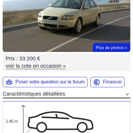
Flottes
Auto
Services
Forum
Plus de photos
»
Prix :
33 200 €
Moto
voir la cote en occasion
»
Marques
Poser votre question sur le forum
Financer
Caractéristiques détaillées
1,45 m