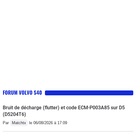
faisceau. ..). Plus d accélération,
passage de 130 a 40 sur autoroute, 2
min pour passer de 0 a 100 après
arrêt, pose sur bande arrêt urgence
pour espérer voir le problème
disparaitre... Avec cette voiture vous
allez devenir dangereux pour vous,
pour vos passagers et pour les autres
(quand il te faut une descente et 2 min
pour arriver a 110 tu freines plus).
DANGERS. Voiture à retirer de la
circulation au plus vite. Je fais 40000
FORUM VOLVO S40
km/an min depuis plus de 20 ans.
Jamais conduit une voiture aussi
Bruit de décharge (flutter) et code ECM-P003A85 sur D5
dangereuse. S40 td testé pendant 3
(D5204T6)
ans, verdict : aucune pitié pour celui
Par
Matchtx
le 06/08/2026 à 17:09
qui vend ce truc comme une voiture