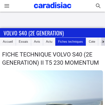
Connexion / Inscription
VOLVO S40 (2E GENERATION)
Accueil
Accueil
Essais
Avis
Actu
Fiches techniques
Cote
An
Actu
FICHE TECHNIQUE VOLVO S40 (2E
Essais
GENERATION)
II T5 230 MOMENTUM
Guide
d'achat
Electriques
Utilitaires