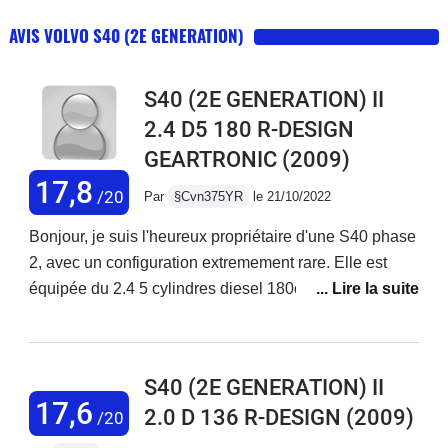
AVIS VOLVO S40 (2E GENERATION)
S40 (2E GENERATION) II
2.4 D5 180 R-DESIGN
GEARTRONIC
(2009)
17,8
/20
Par
§Cvn375YR
le 21/10/2022
Bonjour, je suis l'heureux propriétaire d'une S40 phase
2, avec un configuration extremement rare. Elle est
équipée du 2.4 5 cylindres diesel 180ch (D5), en boite
auto (geartronic).N'ayant jamais vu d'avis sur ce
moteur precisement, je tenais a preciser que c'est le
meme bloc que les autres 2,4L 5 cylindres de la
S40 (2E GENERATION) II
marque (D4 par exemple), et qui equipe d'autres
17,6
2.0 D 136 R-DESIGN
(2009)
/20
modèles également. C'est un moteur extrêmement
fiable, le plus fiable et le plus abouti des 5 cylindres