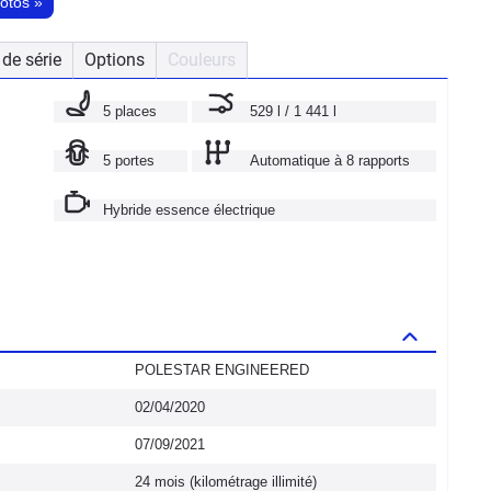
hotos
»
de série
Options
Couleurs
5 places
529 l / 1 441 l
5 portes
Automatique à 8 rapports
Hybride essence électrique
POLESTAR ENGINEERED
02/04/2020
07/09/2021
24 mois (kilométrage illimité)