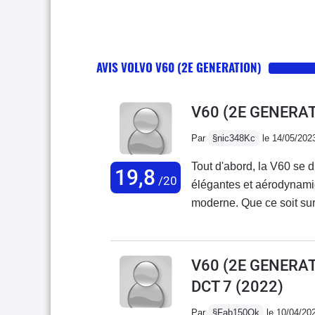
AVIS VOLVO V60 (2E GENERATION)
V60 (2E GENERAT
Par
§nic348Kc
le 14/05/202
Tout d'abord, la V60 se d
19,8
/20
élégantes et aérodynamiqu
moderne. Que ce soit sur 
les regards grâce à son 
offre une expérience de
sont réputés pour leur pui
V60 (2E GENERATI
Vous pouvez vous attendr
DCT 7
(2022)
part de la V60, que vous 
autre aspect positif de l
Par
§Fab150Ok
le 10/04/20