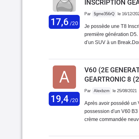
INSCRIPTION GE
partie d'une génération q
la concession pour un p
Par
§gme356rQ
le 16/12/20
17,6
Classe B de 2019 de mo
/20
Je possède une T8 Inscr
première génération D5.
d'un SUV à un Break.Don
également plus dur en con
silencieuse. Saut de géné
systèmes de sécurités.
V60 (2E GENERAT
GEARTRONIC 8
(2
Par
Alexbzm
le 25/08/2021
19,4
/20
Après avoir possédé un 
possession d'un V60 B3 I
crème commandée neuve 
Peugeot 508 SW Hybrid 2
l'inconfort des sièges nou