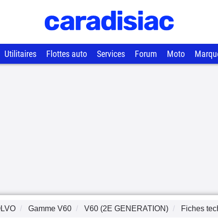
Utilitaires
Flottes auto
Services
Forum
Moto
Marqu
LVO
Gamme
V60
V60 (2E GENERATION)
Fiches te