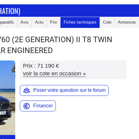
RATION)
paratifs
Avis
Actu
Prix
Fiches techniques
Cote
Annonces
V60 (2E GENERATION)
II T8 TWIN
AR ENGINEERED
Prix :
71 190 €
voir la cote en occasion
»
Poser votre question sur le forum
Financer