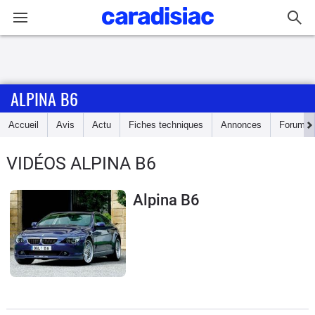
Connexion / Inscription
ALPINA B6
Accueil
Accueil
Avis
Actu
Fiches techniques
Annonces
Forum
Actu
VIDÉOS ALPINA B6
Essais
Alpina B6
Guide
d'achat
Electriques
Utilitaires