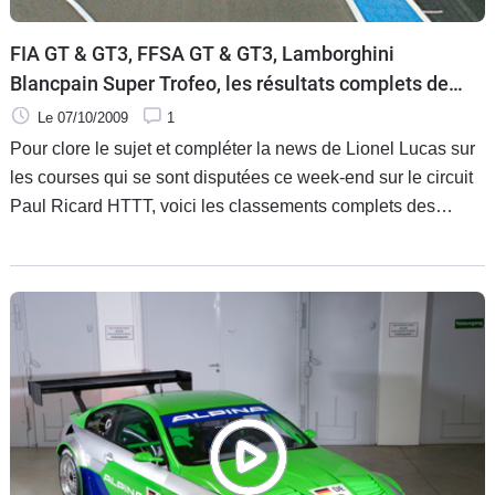
FIA GT & GT3, FFSA GT & GT3, Lamborghini
Blancpain Super Trofeo, les résultats complets de
la manche du HTTT Paul Ricard
Le 07/10/2009
1
Pour clore le sujet et compléter la news de Lionel Lucas sur
les courses qui se sont disputées ce week-end sur le circuit
Paul Ricard HTTT, voici les classements complets des
manches disputées et des championnats.