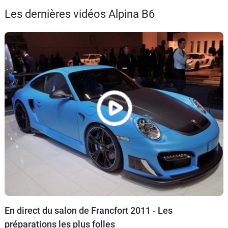
Flottes
Les dernières vidéos Alpina B6
Auto
Services
Forum
Moto
Marques
En direct du salon de Francfort 2011 - Les
préparations les plus folles