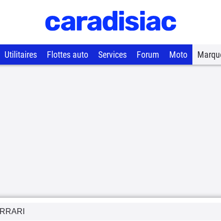
Utilitaires
Flottes auto
Services
Forum
Moto
Marqu
RRARI