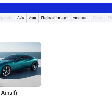
paratifs
Avis
Actu
Fiches techniques
Annonces
Forum
Ph
i Amalfi