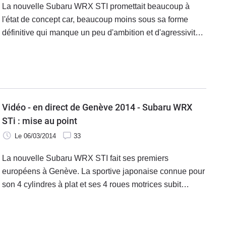
La nouvelle Subaru WRX STI promettait beaucoup à
l'état de concept car, beaucoup moins sous sa forme
définitive qui manque un peu d'ambition et d'agressivité
par rapport au show-car que l'on pensait pourtant très
réaliste. Le fait que la motorisation soit toujours la même
n'aide pas non plus tandis que l'écotaxe se charge
d'assassiner encore un peu plus un modèle aux qualités
pourtant excellentes. Pour communiquer sur sa nouvelle
Vidéo - en direct de Genève 2014 - Subaru WRX
WRX STI (pas en France j'imagine), Subaru a concocté
STi : mise au point
un petit film qui va vous faire (peut-être) découvrir ce que
Le 06/03/2014
33
sont les StickBombs.
La nouvelle Subaru WRX STI fait ses premiers
européens à Genève. La sportive japonaise connue pour
son 4 cylindres à plat et ses 4 roues motrices subit
quelques évolutions plutôt qu’une grosse refonte.