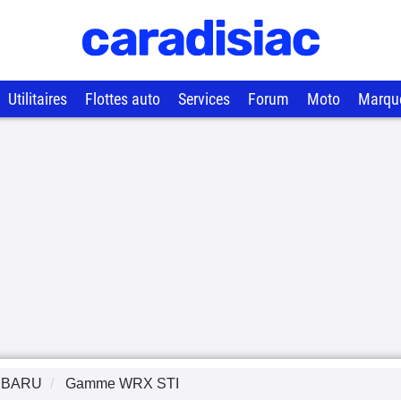
Utilitaires
Flottes auto
Services
Forum
Moto
Marqu
UBARU
Gamme
WRX STI