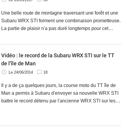
Une belle route de montagne traversant une forêt et une
Subaru WRX STI forment une combinaison prometteuse.
La partie de plaisir n'a pas duré longtemps pour cet
automobiliste. Un sous-virage de sa berline japonaise l'a
expédié dans les arbres.
Vidéo : le record de la Subaru WRX STI sur le TT
de l'île de Man
Le 24/06/2014
18
Il y a de ça quelques jours, la course moto du TT île de
Man a permis à Subaru d'envoyer sa nouvelle WRX STI
battre le record détenu par l'ancienne WRX STI sur les
60 km de ce parcours ultra rapide. La vidéo officielle
vient d'arriver, la voici la voilà.