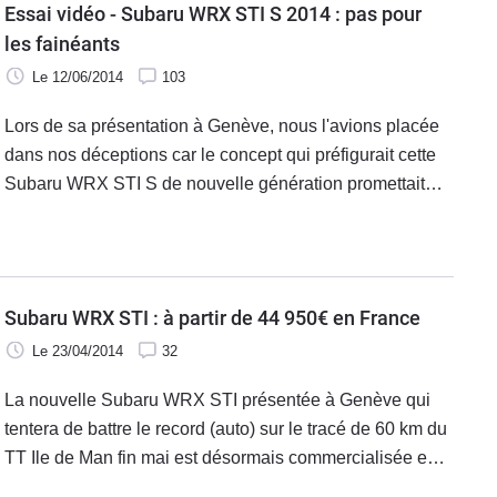
Essai vidéo - Subaru WRX STI S 2014 : pas pour
les fainéants
Le 12/06/2014
103
Lors de sa présentation à Genève, nous l'avions placée
dans nos déceptions car le concept qui préfigurait cette
Subaru WRX STI S de nouvelle génération promettait
beaucoup… trop par rapport à la version de série bien
plus timide qui va débarquer ensuite. Mais soyons clairs,
une STI n'est que rarement un premier prix de design et
ce qui compte avant tout avec cette lignée, c'est sa
Subaru WRX STI : à partir de 44 950€ en France
capacité à enrouler du virage et à écœurer la
Le 23/04/2014
32
concurrence sur la route. On l'a testée, on l'a comparée et
maintenant, on sait.
La nouvelle Subaru WRX STI présentée à Genève qui
tentera de battre le record (auto) sur le tracé de 60 km du
TT Ile de Man fin mai est désormais commercialisée en
France. Son prix n'augmente pas et débute à 44 950 €.