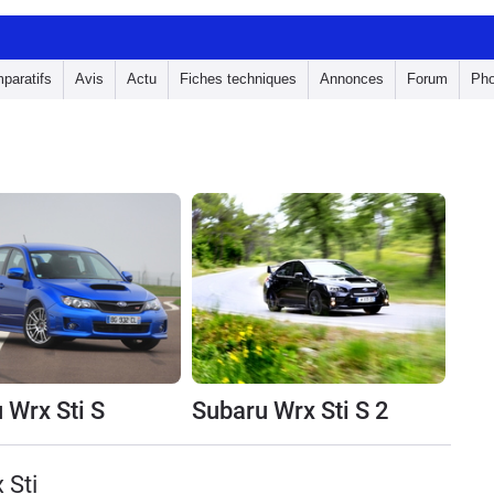
paratifs
Avis
Actu
Fiches techniques
Annonces
Forum
Pho
 Wrx Sti S
Subaru Wrx Sti S 2
 Sti