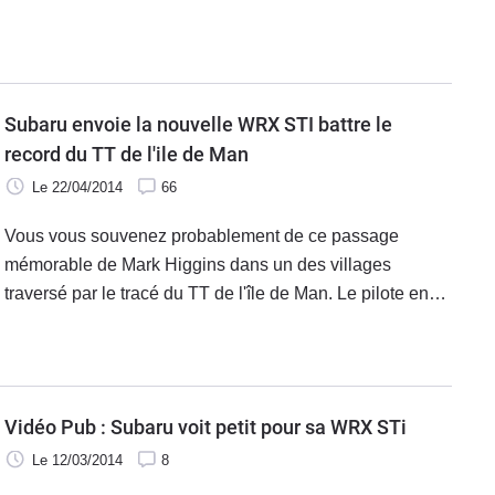
mais comme son moteur ne change pas non plus, le
malus est maximal. Heureusement pour les clients,
Subaru France le prend intégralement en charge.
Subaru envoie la nouvelle WRX STI battre le
record du TT de l'ile de Man
Le 22/04/2014
66
Vous vous souvenez probablement de ce passage
mémorable de Mark Higgins dans un des villages
traversé par le tracé du TT de l'île de Man. Le pilote en
perdition à plus de 240 km/h vivait là « le plus chaud
moment de sa vie » en rattrapant sa Subaru Impreza
WRX STI qu'il mènera toutefois jusqu'au record. Subaru
a décidé de renvoyer la nouvelle mouture de sa familiale
Vidéo Pub : Subaru voit petit pour sa WRX STi
ultra sportive sur ce tracé mythique. Pour battre son
Le 12/03/2014
8
propre record.