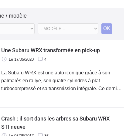
me / modèle
OK
Une Subaru WRX transformée en pick-up
Le 17/05/2020
4
La Subaru WRX est une auto iconique grâce à son
palmarès en rallye, son quatre cylindres à plat
turbocompressé et sa transmission intégrale. Ce dernier
paramètre la rend parfaitement compatible avec l'idée qui
suit : celle d'en faire un pick-up.
Crash : il sort dans les arbres sa Subaru WRX
STI neuve
Le 05/05/2017
36