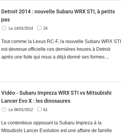
Detroit 2014 : nouvelle Subaru WRX STI, à petits
pas
Le 14/01/2014
24
Tout comme la Lexus RC-F, la nouvelle Subaru WRX STI
est devenue officielle ces dernières heures à Detroit
après une fuite qui nous a déjà donné ses formes
définitives il y a quelques jours. La nouvelle berline
sportive d'une marque qui fut un temps reine en rallye se
découvre et, avec son flat4 de 305 ch, elle diffuse un petit
parfum de nostalgie.
Vidéo - Subaru Impreza WRX STI vs Mitsubishi
Lancer Evo X : les dinosaures
Le 06/01/2012
61
Le contentieux opposant la Subaru Impreza à la
Mitsubishi Lancer Evolution est une affaire de famille