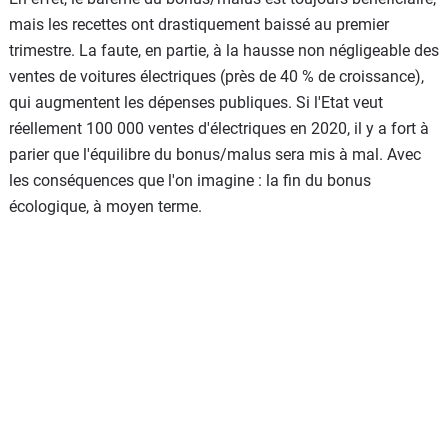
mais les recettes ont drastiquement baissé au premier
trimestre. La faute, en partie, à la hausse non négligeable des
ventes de voitures électriques (près de 40 % de croissance),
qui augmentent les dépenses publiques. Si l'Etat veut
réellement 100 000 ventes d'électriques en 2020, il y a fort à
parier que l'équilibre du bonus/malus sera mis à mal. Avec
les conséquences que l'on imagine : la fin du bonus
écologique, à moyen terme.