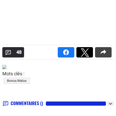
48
Mots clés :
Bonus/Malus
COMMENTAIRES
()