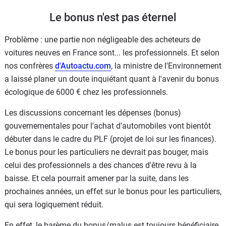
Le bonus n'est pas éternel
Problème : une partie non négligeable des acheteurs de
voitures neuves en France sont... les professionnels. Et selon
nos confrères
d'Autoactu.com
, la ministre de l'Environnement
a laissé planer un doute inquiétant quant à l'avenir du bonus
écologique de 6000 € chez les professionnels.
Les discussions concernant les dépenses (bonus)
gouvernementales pour l'achat d'automobiles vont bientôt
débuter dans le cadre du PLF (projet de loi sur les finances).
Le bonus pour les particuliers ne devrait pas bouger, mais
celui des professionnels a des chances d'être revu à la
baisse. Et cela pourrait amener par la suite, dans les
prochaines années, un effet sur le bonus pour les particuliers,
qui sera logiquement réduit.
En effet, le barème du bonus/malus est toujours bénéficiaire,