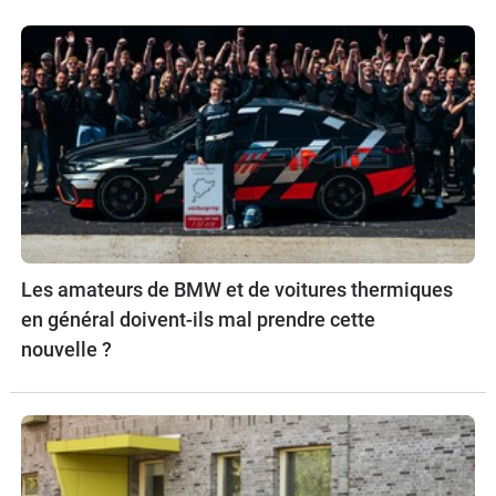
Les amateurs de BMW et de voitures thermiques
en général doivent-ils mal prendre cette
nouvelle ?